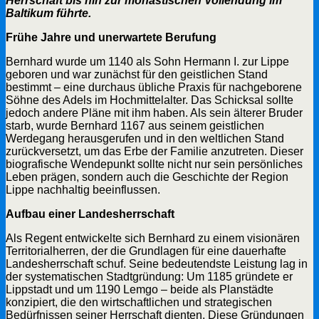
Herrschaft bis hin zur monastischen Vollendung im
Baltikum führte.
Frühe Jahre und unerwartete Berufung
Bernhard wurde um 1140 als Sohn Hermann I. zur Lippe
geboren und war zunächst für den geistlichen Stand
bestimmt – eine durchaus übliche Praxis für nachgeborene
Söhne des Adels im Hochmittelalter. Das Schicksal sollte
jedoch andere Pläne mit ihm haben. Als sein älterer Bruder
starb, wurde Bernhard 1167 aus seinem geistlichen
Werdegang herausgerufen und in den weltlichen Stand
zurückversetzt, um das Erbe der Familie anzutreten. Dieser
biografische Wendepunkt sollte nicht nur sein persönliches
Leben prägen, sondern auch die Geschichte der Region
Lippe nachhaltig beeinflussen.
Aufbau einer Landesherrschaft
Als Regent entwickelte sich Bernhard zu einem visionären
Territorialherren, der die Grundlagen für eine dauerhafte
Landesherrschaft schuf. Seine bedeutendste Leistung lag in
der systematischen Stadtgründung: Um 1185 gründete er
Lippstadt und um 1190 Lemgo – beide als Planstädte
konzipiert, die den wirtschaftlichen und strategischen
Bedürfnissen seiner Herrschaft dienten. Diese Gründungen