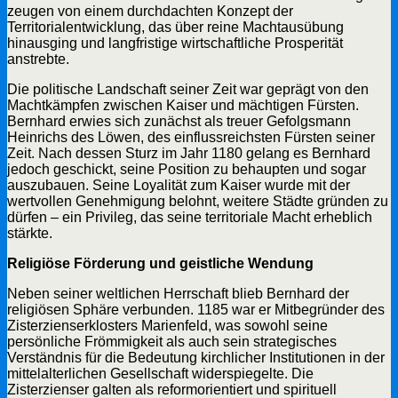
zeugen von einem durchdachten Konzept der
Territorialentwicklung, das über reine Machtausübung
hinausging und langfristige wirtschaftliche Prosperität
anstrebte.
Die politische Landschaft seiner Zeit war geprägt von den
Machtkämpfen zwischen Kaiser und mächtigen Fürsten.
Bernhard erwies sich zunächst als treuer Gefolgsmann
Heinrichs des Löwen, des einflussreichsten Fürsten seiner
Zeit. Nach dessen Sturz im Jahr 1180 gelang es Bernhard
jedoch geschickt, seine Position zu behaupten und sogar
auszubauen. Seine Loyalität zum Kaiser wurde mit der
wertvollen Genehmigung belohnt, weitere Städte gründen zu
dürfen – ein Privileg, das seine territoriale Macht erheblich
stärkte.
Religiöse Förderung und geistliche Wendung
Neben seiner weltlichen Herrschaft blieb Bernhard der
religiösen Sphäre verbunden. 1185 war er Mitbegründer des
Zisterzienserklosters Marienfeld, was sowohl seine
persönliche Frömmigkeit als auch sein strategisches
Verständnis für die Bedeutung kirchlicher Institutionen in der
mittelalterlichen Gesellschaft widerspiegelte. Die
Zisterzienser galten als reformorientiert und spirituell