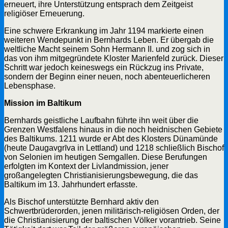
erneuert, ihre Unterstützung entsprach dem Zeitgeist
religiöser Erneuerung.
Eine schwere Erkrankung im Jahr 1194 markierte einen
weiteren Wendepunkt in Bernhards Leben. Er übergab die
weltliche Macht seinem Sohn Hermann II. und zog sich in
das von ihm mitgegründete Kloster Marienfeld zurück. Dieser
Schritt war jedoch keineswegs ein Rückzug ins Private,
sondern der Beginn einer neuen, noch abenteuerlicheren
Lebensphase.
Mission im Baltikum
Bernhards geistliche Laufbahn führte ihn weit über die
Grenzen Westfalens hinaus in die noch heidnischen Gebiete
des Baltikums. 1211 wurde er Abt des Klosters Dünamünde
(heute Daugavgrīva in Lettland) und 1218 schließlich Bischof
von Selonien im heutigen Semgallen. Diese Berufungen
erfolgten im Kontext der Livlandmission, jener
großangelegten Christianisierungsbewegung, die das
Baltikum im 13. Jahrhundert erfasste.
Als Bischof unterstützte Bernhard aktiv den
Schwertbrüderorden, jenen militärisch-religiösen Orden, der
die Christianisierung der baltischen Völker vorantrieb. Seine