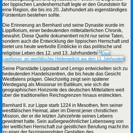
der lippischen Landesherrschaft legte er den Grundstein für
eine Region, die bis ins 20. Jahrhundert als eigenständiges
Fürstentum bestehen sollte.
Die Erinnerung an Bernhard und seine Dynastie wurde im
Lippiflorium, einer bedeutenden mittelalterlichen Chronik,
bewahrt. Diese Quelle dokumentiert nicht nur seine Taten,
sondern auch die Entwicklung der lippischen Herrschaft und
bietet uns heute wertvolle Einblicke in das politische und
[1]
religiöse Leben des 12. und 13. Jahrhunderts
Das
.
Lippiflorium, ein westfälisches Heldengedicht aus dem 13. Jahrhundert
Seine Planstädte Lippstadt und Lemgo entwickelten sich zu
bedeutenden Handelszentren, die bis heute das Gesicht
Westfalens prägen. Gleichzeitig zeigt sein späterer
Werdegang als Missionar im Baltikum, wie sich die
geographischen Horizonte des deutschen Mittelalters weit
über die traditionellen Reichsgrenzen hinaus erstreckten.
Bernhard II. zur Lippe starb 1224 in Mesothen, fern seiner
westfälischen Heimat, aber im Dienst jener christlichen
Mission, der er die letzten Jahrzehnte seines Lebens
gewidmet hatte. Sein außergewöhnlicher Lebensweg von
der weltlichen Herrschaft zur geistlichen Berufung macht ihn
zu einer der faszinierendsten Gestalten des