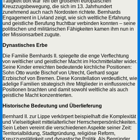
Tätigkeit dort war Teil der größeren europäischen
Kreuzzugsbewegung, die sich im 13. Jahrhundert
zunehmend auch nach Nordosten richtete. Bernhards
Engagement in Livland zeigt, wie sich weltliche Erfahrung
und geistliche Berufung fruchtbar verbinden konnten – seine
politischen und militärischen Fähigkeiten kamen ihm nun in
der Missionsarbeit zugute.
Dynastisches Erbe
Die Familie Bernhards II. spiegelte die enge Verflechtung
von weltlicher und geistlicher Macht im Hochmittelalter wider.
Seine Kinder erreichten bedeutende kirchliche Positionen:
Sohn Otto wurde Bischof von Utrecht, Gerhard sogar
Erzbischof von Bremen. Diese Konstellation verdeutlicht, wie
adelige Familien strategisch ihre Mitglieder in einflussreiche
Positionen brachten und damit sowohl weltliche als auch
geistliche Macht konzentrierten.
Historische Bedeutung und Überlieferung
Bernhard II. zur Lippe verkörpert beispielhaft die Komplexität
und Vielseitigkeit mittelalterlicher Herrscherpersönlichkeiten.
Sein Leben vereint die verschiedenen Aspekte seiner Zeit:
Territorialbildung, Stadtgründung, religiöse Reform,
Kreuzzugstätigkeit und dynastische Politik. Als Begründer