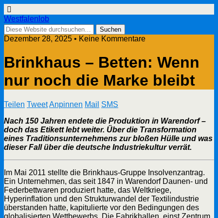
Westfalenlob
Dezember 28, 2025 • Keine Kommentare
Brinkhaus – Betten: Wenn
nur noch die Marke bleibt
Teilen
Tweet
Anpinnen
Mail
SMS
Nach 150 Jahren endete die Produktion in Warendorf –
doch das Etikett lebt weiter. Über die Transformation
eines Traditionsunternehmens zur bloßen Hülle und was
dieser Fall über die deutsche Industriekultur verrät.
Im Mai 2011 stellte die Brinkhaus-Gruppe Insolvenzantrag.
Ein Unternehmen, das seit 1847 in Warendorf Daunen- und
Federbettwaren produziert hatte, das Weltkriege,
Hyperinflation und den Strukturwandel der Textilindustrie
überstanden hatte, kapitulierte vor den Bedingungen des
globalisierten Wettbewerbs. Die Fabrikhallen, einst Zentrum