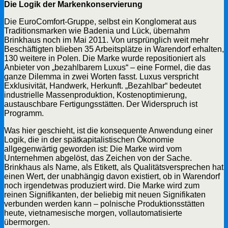
Die Logik der Markenkonservierung
Die EuroComfort-Gruppe, selbst ein Konglomerat aus
Traditionsmarken wie Badenia und Lück, übernahm
Brinkhaus noch im Mai 2011. Von ursprünglich weit mehr
Beschäftigten blieben 35 Arbeitsplätze in Warendorf erhalten,
130 weitere in Polen. Die Marke wurde repositioniert als
Anbieter von „bezahlbarem Luxus“ – eine Formel, die das
ganze Dilemma in zwei Worten fasst. Luxus verspricht
Exklusivität, Handwerk, Herkunft. „Bezahlbar“ bedeutet
industrielle Massenproduktion, Kostenoptimierung,
austauschbare Fertigungsstätten. Der Widerspruch ist
Programm.
Was hier geschieht, ist die konsequente Anwendung einer
Logik, die in der spätkapitalistischen Ökonomie
allgegenwärtig geworden ist: Die Marke wird vom
Unternehmen abgelöst, das Zeichen von der Sache.
Brinkhaus als Name, als Etikett, als Qualitätsversprechen hat
einen Wert, der unabhängig davon existiert, ob in Warendorf
noch irgendetwas produziert wird. Die Marke wird zum
reinen Signifikanten, der beliebig mit neuen Signifikaten
verbunden werden kann – polnische Produktionsstätten
heute, vietnamesische morgen, vollautomatisierte
übermorgen.