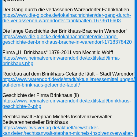
Der Gang durch die verlassenen Warendorfer Fabrikhallen
https://www.die-glocke.de/lokalnachrichten/der-gang-durch-
die-verlassenen-warendorfer-fabrikhallen-1673616603
Die lange Geschichte der Brinkhaus-Brache in Warendorf
https://www.die-glocke.de/lokalnachrichten/die-lange-
geschichte-der-brinkhaus-brache-in-warendorf-1718378420
Firma „H. Brinkhaus“ 1879-2011 von Mechtild Wolff
https://www.heimatvereinwarendorf.de/textilstadt/firma-
brinkhaus.php
Rückbau auf dem Brinkhaus-Gelände läuft – Stadt Warendorf
https://www.warendorf.de/de/stadt/aktuell/pressemitteilungen
auf-dem-brinkhaus-gelaende-laeuft/
Geschichte der Firma Brinkhaus (II)
https://www.heimatvereinwarendorf.de/textilstadt/brinkhaus-
geschichte-2-.php
Rechtsanwalt Stephan Michels Insolvenzverwalter
Bettwarenhersteller Brinkhaus
https://www.rws-verlag.de/aktuell/newsticker-
kanzleien/rechtsanwalt-stephan-michels-insolvenzverwalter-