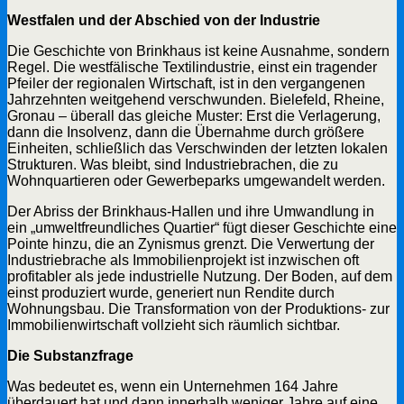
Westfalen und der Abschied von der Industrie
Die Geschichte von Brinkhaus ist keine Ausnahme, sondern
Regel. Die westfälische Textilindustrie, einst ein tragender
Pfeiler der regionalen Wirtschaft, ist in den vergangenen
Jahrzehnten weitgehend verschwunden. Bielefeld, Rheine,
Gronau – überall das gleiche Muster: Erst die Verlagerung,
dann die Insolvenz, dann die Übernahme durch größere
Einheiten, schließlich das Verschwinden der letzten lokalen
Strukturen. Was bleibt, sind Industriebrachen, die zu
Wohnquartieren oder Gewerbeparks umgewandelt werden.
Der Abriss der Brinkhaus-Hallen und ihre Umwandlung in
ein „umweltfreundliches Quartier“ fügt dieser Geschichte eine
Pointe hinzu, die an Zynismus grenzt. Die Verwertung der
Industriebrache als Immobilienprojekt ist inzwischen oft
profitabler als jede industrielle Nutzung. Der Boden, auf dem
einst produziert wurde, generiert nun Rendite durch
Wohnungsbau. Die Transformation von der Produktions- zur
Immobilienwirtschaft vollzieht sich räumlich sichtbar.
Die Substanzfrage
Was bedeutet es, wenn ein Unternehmen 164 Jahre
überdauert hat und dann innerhalb weniger Jahre auf eine