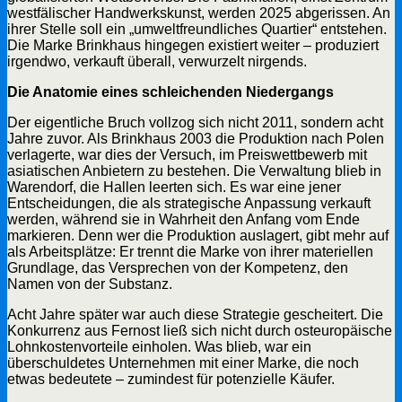
westfälischer Handwerkskunst, werden 2025 abgerissen. An
ihrer Stelle soll ein „umweltfreundliches Quartier“ entstehen.
Die Marke Brinkhaus hingegen existiert weiter – produziert
irgendwo, verkauft überall, verwurzelt nirgends.
Die Anatomie eines schleichenden Niedergangs
Der eigentliche Bruch vollzog sich nicht 2011, sondern acht
Jahre zuvor. Als Brinkhaus 2003 die Produktion nach Polen
verlagerte, war dies der Versuch, im Preiswettbewerb mit
asiatischen Anbietern zu bestehen. Die Verwaltung blieb in
Warendorf, die Hallen leerten sich. Es war eine jener
Entscheidungen, die als strategische Anpassung verkauft
werden, während sie in Wahrheit den Anfang vom Ende
markieren. Denn wer die Produktion auslagert, gibt mehr auf
als Arbeitsplätze: Er trennt die Marke von ihrer materiellen
Grundlage, das Versprechen von der Kompetenz, den
Namen von der Substanz.
Acht Jahre später war auch diese Strategie gescheitert. Die
Konkurrenz aus Fernost ließ sich nicht durch osteuropäische
Lohnkostenvorteile einholen. Was blieb, war ein
überschuldetes Unternehmen mit einer Marke, die noch
etwas bedeutete – zumindest für potenzielle Käufer.