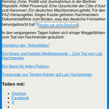
Nervöse Zone. Politik und Journalismus in der Berliner
Republik
,
Hôtel Provençal: Eine Geschichte der Côte d’Azur
und
Hannover: Ein deutsches Machtzentrum
gelobt. Für den
FAZ-Herausgeber Jürgen Kaube gehören Hachmeisters
Dokumentarfilme zum Besten, was das deutsche Fernsehen
[1]
hervorgebracht hat
.
Neugier war seine Berufung
In den vergangenen Tagen haben sich einige Weggefährten
zum Tod von Hachmeister geäußert:
Dompteur der „Telepolitiker“
Ein kluger und heiterer Medienexperte – Zum Tod von Lutz
Hachmeister
Ein Mann für jedes Podium
Trauerrede von Torsten Körner auf Lutz Hachmeister
Teilen mit:
Drucken
Facebook
X