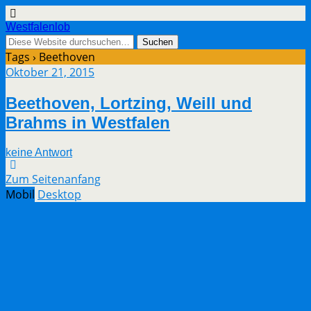
Westfalenlob
Tags › Beethoven
Oktober 21, 2015
Beethoven, Lortzing, Weill und
Brahms in Westfalen
keine Antwort
Zum Seitenanfang
Mobil
Desktop