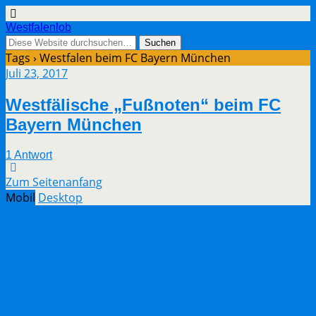
Westfalenlob
Tags › Westfalen beim FC Bayern München
Juli 23, 2017
Westfälische „Fußnoten“ beim FC
Bayern München
1 Antwort
Zum Seitenanfang
Mobil
Desktop