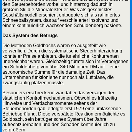
den Steuerbehörden vorbei und hinterzog dadurch in
großem Stil die Mineralölsteuer. Was als geschicktes
Geschäftsmodell erschien, entpuppte sich als raffiniertes
Schneeballsystem, das auf verschleierter Insolvenz und
einem kontinuierlich wachsenden Schuldenberg basierte.
Das System des Betrugs
Die Methoden Goldbachs waren so ausgefeilt wie
verwerflich. Durch die systematische Steuerhinterziehung
konnte er Preise anbieten, die für ehrliche Konkurrenten
unerreichbar waren. Gleichzeitig türmte sich im Verborgenen
ein Schuldenberg von über 340 Millionen DM auf – eine
astronomische Summe für die damalige Zeit. Das
Unternehmen funktionierte nur noch als Luftblase, die
zwangsläufig platzen musste.
Besonders erschreckend war dabei das Versagen der
staatlichen Kontrollmechanismen. Obwohl es frühzeitig
Hinweise und Verdachtsmomente seitens der
Steuerbehörden gab, erfolgte erst 1979 eine umfassende
Betriebsprüfung. Diese verspätete Reaktion ermöglichte es
Goldbach, sein betrügerisches System über Jahre
aufrechtzuerhalten und den Schaden kontinuierlich zu
vergrößern.