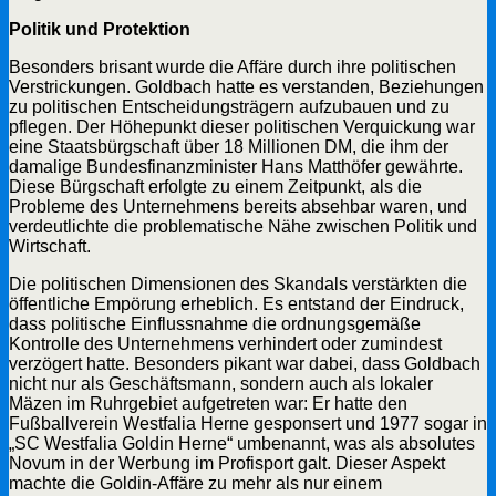
Politik und Protektion
Besonders brisant wurde die Affäre durch ihre politischen
Verstrickungen. Goldbach hatte es verstanden, Beziehungen
zu politischen Entscheidungsträgern aufzubauen und zu
pflegen. Der Höhepunkt dieser politischen Verquickung war
eine Staatsbürgschaft über 18 Millionen DM, die ihm der
damalige Bundesfinanzminister Hans Matthöfer gewährte.
Diese Bürgschaft erfolgte zu einem Zeitpunkt, als die
Probleme des Unternehmens bereits absehbar waren, und
verdeutlichte die problematische Nähe zwischen Politik und
Wirtschaft.
Die politischen Dimensionen des Skandals verstärkten die
öffentliche Empörung erheblich. Es entstand der Eindruck,
dass politische Einflussnahme die ordnungsgemäße
Kontrolle des Unternehmens verhindert oder zumindest
verzögert hatte. Besonders pikant war dabei, dass Goldbach
nicht nur als Geschäftsmann, sondern auch als lokaler
Mäzen im Ruhrgebiet aufgetreten war: Er hatte den
Fußballverein Westfalia Herne gesponsert und 1977 sogar in
„SC Westfalia Goldin Herne“ umbenannt, was als absolutes
Novum in der Werbung im Profisport galt. Dieser Aspekt
machte die Goldin-Affäre zu mehr als nur einem