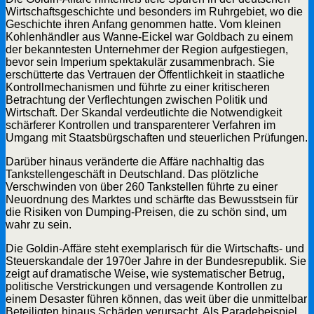
Wirtschaftsgeschichte und besonders im Ruhrgebiet, wo die
Geschichte ihren Anfang genommen hatte. Vom kleinen
Kohlenhändler aus Wanne-Eickel war Goldbach zu einem
der bekanntesten Unternehmer der Region aufgestiegen,
bevor sein Imperium spektakulär zusammenbrach. Sie
erschütterte das Vertrauen der Öffentlichkeit in staatliche
Kontrollmechanismen und führte zu einer kritischeren
Betrachtung der Verflechtungen zwischen Politik und
Wirtschaft. Der Skandal verdeutlichte die Notwendigkeit
schärferer Kontrollen und transparenterer Verfahren im
Umgang mit Staatsbürgschaften und steuerlichen Prüfungen.
Darüber hinaus veränderte die Affäre nachhaltig das
Tankstellengeschäft in Deutschland. Das plötzliche
Verschwinden von über 260 Tankstellen führte zu einer
Neuordnung des Marktes und schärfte das Bewusstsein für
die Risiken von Dumping-Preisen, die zu schön sind, um
wahr zu sein.
Die Goldin-Affäre steht exemplarisch für die Wirtschafts- und
Steuerskandale der 1970er Jahre in der Bundesrepublik. Sie
zeigt auf dramatische Weise, wie systematischer Betrug,
politische Verstrickungen und versagende Kontrollen zu
einem Desaster führen können, das weit über die unmittelbar
Beteiligten hinaus Schäden verursacht. Als Paradebeispiel