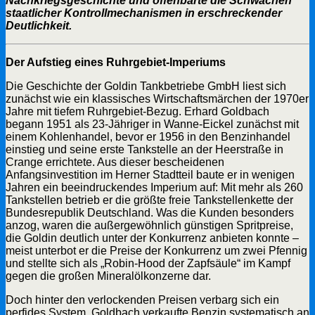
Nachkriegsgeschichte und offenbarte die Schwächen
staatlicher Kontrollmechanismen in erschreckender
Deutlichkeit.
Der Aufstieg eines Ruhrgebiet-Imperiums
Die Geschichte der Goldin Tankbetriebe GmbH liest sich
zunächst wie ein klassisches Wirtschaftsmärchen der 1970er
Jahre mit tiefem Ruhrgebiet-Bezug. Erhard Goldbach
begann 1951 als 23-Jähriger in Wanne-Eickel zunächst mit
einem Kohlenhandel, bevor er 1956 in den Benzinhandel
einstieg und seine erste Tankstelle an der Heerstraße in
Crange errichtete. Aus dieser bescheidenen
Anfangsinvestition im Herner Stadtteil baute er in wenigen
Jahren ein beeindruckendes Imperium auf: Mit mehr als 260
Tankstellen betrieb er die größte freie Tankstellenkette der
Bundesrepublik Deutschland. Was die Kunden besonders
anzog, waren die außergewöhnlich günstigen Spritpreise,
die Goldin deutlich unter der Konkurrenz anbieten konnte –
meist unterbot er die Preise der Konkurrenz um zwei Pfennig
und stellte sich als „Robin-Hood der Zapfsäule“ im Kampf
gegen die großen Mineralölkonzerne dar.
Doch hinter den verlockenden Preisen verbarg sich ein
perfides System. Goldbach verkaufte Benzin systematisch an