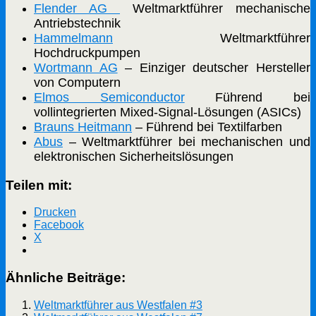
Flender AG
Weltmarktführer mechanische
Antriebstechnik
Hammelmann
Weltmarktführer
Hochdruckpumpen
Wortmann AG
– Einziger deutscher Hersteller
von Computern
Elmos Semiconductor
Führend bei
vollintegrierten Mixed-Signal-Lösungen (ASICs)
Brauns Heitmann
– Führend bei Textilfarben
Abus
– Weltmarktführer bei mechanischen und
elektronischen Sicherheitslösungen
Teilen mit:
Drucken
Facebook
X
Ähnliche Beiträge:
Weltmarktführer aus Westfalen #3