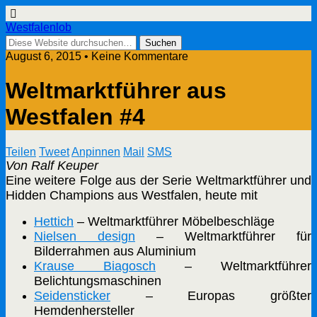
Westfalenlob
August 6, 2015 • Keine Kommentare
Weltmarktführer aus
Westfalen #4
Teilen
Tweet
Anpinnen
Mail
SMS
Von Ralf Keuper
Eine weitere Folge aus der Serie Weltmarktführer und
Hidden Champions aus Westfalen, heute mit
Hettich
– Weltmarktführer Möbelbeschläge
Nielsen design
– Weltmarktführer für
Bilderrahmen aus Aluminium
Krause Biagosch
– Weltmarktführer
Belichtungsmaschinen
Seidensticker
– Europas größter
Hemdenhersteller