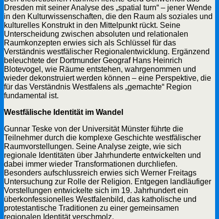
Dresden mit seiner Analyse des „spatial turn“ – jener Wende
in den Kulturwissenschaften, die den Raum als soziales und
kulturelles Konstrukt in den Mittelpunkt rückt. Seine
Unterscheidung zwischen absoluten und relationalen
Raumkonzepten erwies sich als Schlüssel für das
Verständnis westfälischer Regionalentwicklung. Ergänzend
beleuchtete der Dortmunder Geograf Hans Heinrich
Blotevogel, wie Räume entstehen, wahrgenommen und
wieder dekonstruiert werden können – eine Perspektive, die
für das Verständnis Westfalens als „gemachte“ Region
fundamental ist.
Westfälische Identität im Wandel
Gunnar Teske von der Universität Münster führte die
Teilnehmer durch die komplexe Geschichte westfälischer
Raumvorstellungen. Seine Analyse zeigte, wie sich
regionale Identitäten über Jahrhunderte entwickelten und
dabei immer wieder Transformationen durchliefen.
Besonders aufschlussreich erwies sich Werner Freitags
Untersuchung zur Rolle der Religion. Entgegen landläufiger
Vorstellungen entwickelte sich im 19. Jahrhundert ein
überkonfessionelles Westfalenbild, das katholische und
protestantische Traditionen zu einer gemeinsamen
regionalen Identität verschmolz.