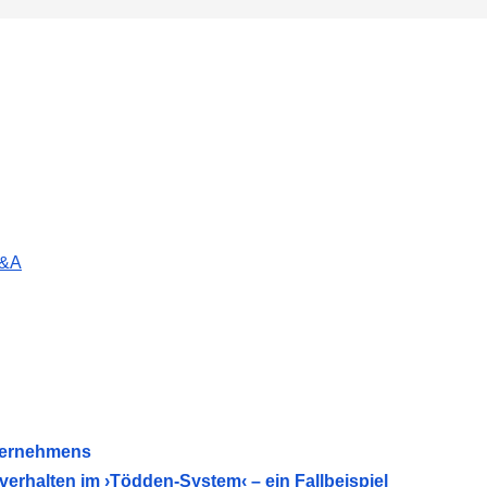
C&A
nternehmens
alten im ›Tödden-System‹ – ein Fallbeispiel