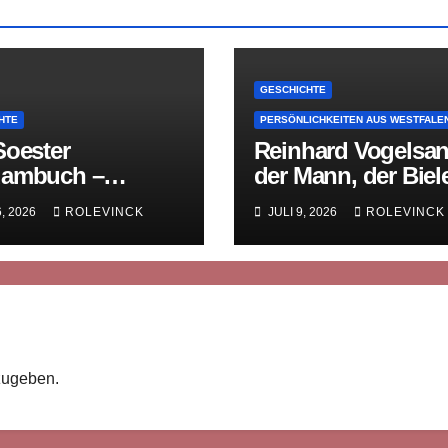
GESCHICHTE
HTE
PERSÖNLICHKEITEN AUS WESTFALE
Soester
Reinhard Vogelsan
ambuch –
der Mann, der Biel
lalterliche
sein Gedächtnis g
6, 2026
ROLEVINCK
JULI 9, 2026
ROLEVINCK
tsgeschichte in
rn
zugeben.