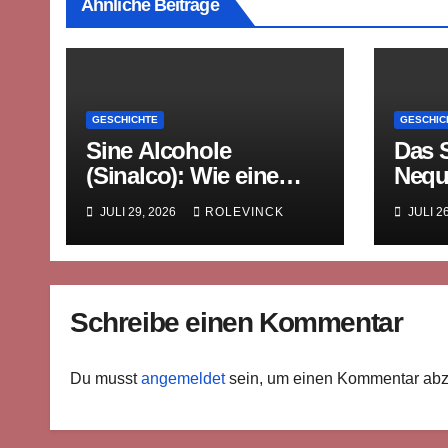
Ähnliche Beiträge
GESCHICHTE
GESCHIC
Sine Alcohole
Das 
(Sinalco): Wie eine
Nequ
westfälische Limonade
mitte
JULI 29, 2026
ROLEVINCK
JULI 2
die Welt eroberte
Rech
Bilde
Schreibe einen Kommentar
Du musst
angemeldet
sein, um einen Kommentar ab