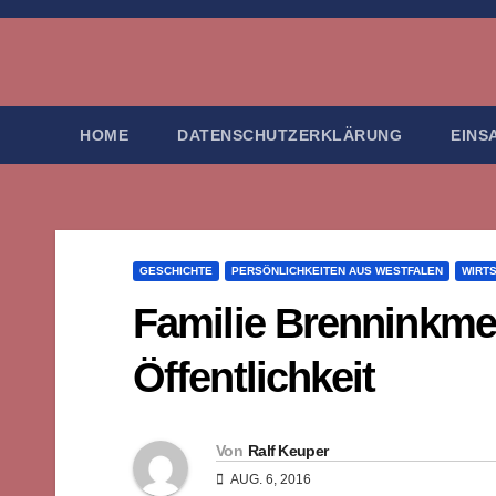
Zum
Inhalt
springen
HOME
DATENSCHUTZERKLÄRUNG
EINS
GESCHICHTE
PERSÖNLICHKEITEN AUS WESTFALEN
WIRT
Familie Brenninkmei
Öffentlichkeit
Von
Ralf Keuper
AUG. 6, 2016