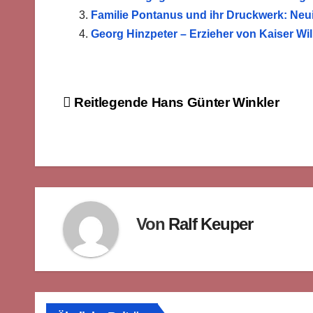
Familie Pontanus und ihr Druckwerk: Neui
Georg Hinzpeter – Erzieher von Kaiser Wilh
Beitragsnavigation
Reitlegende Hans Günter Winkler
Von
Ralf Keuper