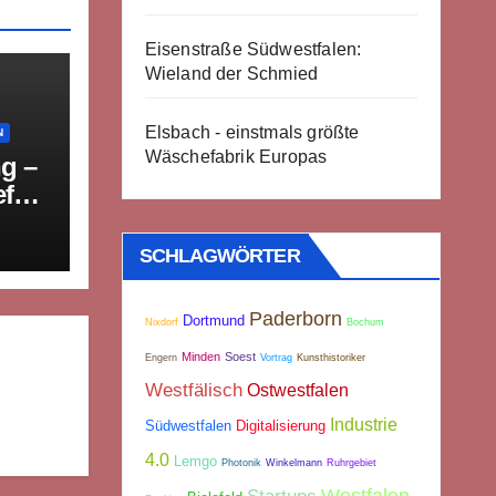
Eisenstraße Südwestfalen:
Wieland der Schmied
Elsbach - einstmals größte
N
Wäschefabrik Europas
g –
efeld
ab
SCHLAGWÖRTER
Paderborn
Dortmund
Nixdorf
Bochum
Minden
Soest
Engern
Vortrag
Kunsthistoriker
Westfälisch
Ostwestfalen
Industrie
Südwestfalen
Digitalisierung
4.0
Lemgo
Photonik
Winkelmann
Ruhrgebiet