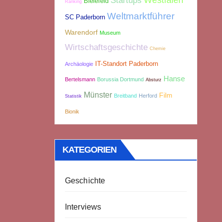
Westfalen
Startups
Bielefeld
Ranking
Weltmarktführer
SC Paderborn
Warendorf
Museum
Wirtschaftsgeschichte
Chemie
IT-Standort Paderborn
Archäologie
Hanse
Bertelsmann
Borussia Dortmund
Absturz
Münster
Film
Breitband
Herford
Statistik
Bionik
KATEGORIEN
Geschichte
Interviews