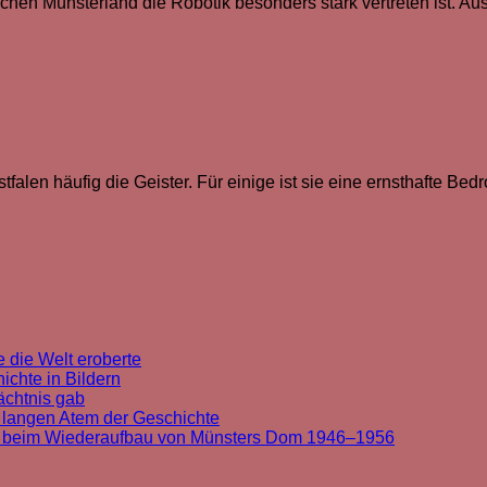
chen Münsterland die Robotik besonders stark vertreten ist. Au
alen häufig die Geister. Für einige ist sie eine ernsthafte Bedr
 die Welt eroberte
chte in Bildern
ächtnis gab
 langen Atem der Geschichte
t beim Wiederaufbau von Münsters Dom 1946–1956