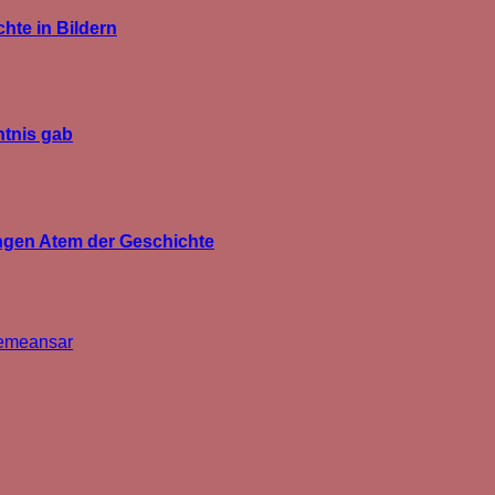
hte in Bildern
htnis gab
angen Atem der Geschichte
emeansar