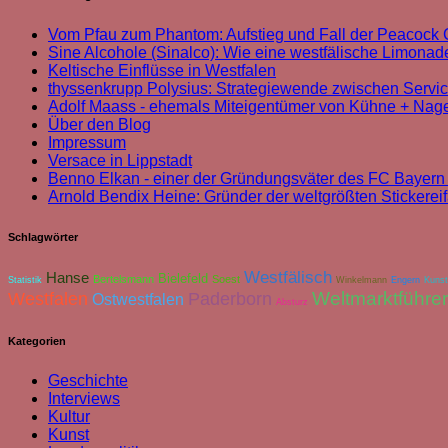
Vom Pfau zum Phantom: Aufstieg und Fall der Peacoc
Sine Alcohole (Sinalco): Wie eine westfälische Limonade
Keltische Einflüsse in Westfalen
thyssenkrupp Polysius: Strategiewende zwischen Servi
Adolf Maass - ehemals Miteigentümer von Kühne + Nag
Über den Blog
Impressum
Versace in Lippstadt
Benno Elkan - einer der Gründungsväter des FC Bayer
Arnold Bendix Heine: Gründer der weltgrößten Stickereif
Schlagwörter
Westfälisch
Hanse
Bielefeld
Bertelsmann
Soest
Statistik
Winkelmann
Engern
Kunst
Weltmarktführer
Westfalen
Paderborn
Ostwestfalen
Absturz
Kategorien
Geschichte
Interviews
Kultur
Kunst