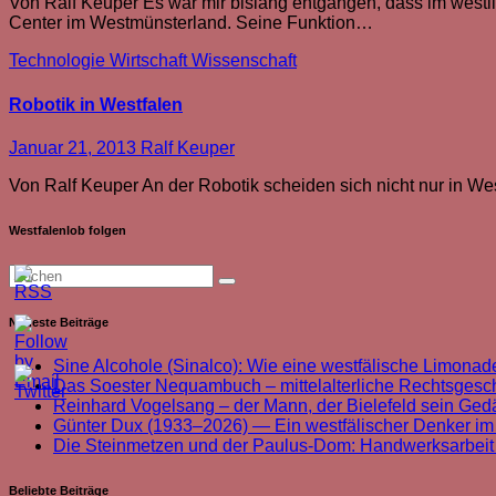
Von Ralf Keuper Es war mir bislang entgangen, dass im westli
Center im Westmünsterland. Seine Funktion…
Technologie
Wirtschaft
Wissenschaft
Robotik in Westfalen
Januar 21, 2013
Ralf Keuper
Von Ralf Keuper An der Robotik scheiden sich nicht nur in Westf
Westfalenlob folgen
Neueste Beiträge
Sine Alcohole (Sinalco): Wie eine westfälische Limonade
Das Soester Nequambuch – mittelalterliche Rechtsgeschi
Reinhard Vogelsang – der Mann, der Bielefeld sein Ged
Günter Dux (1933–2026) — Ein westfälischer Denker im
Die Steinmetzen und der Paulus-Dom: Handwerksarbei
Beliebte Beiträge