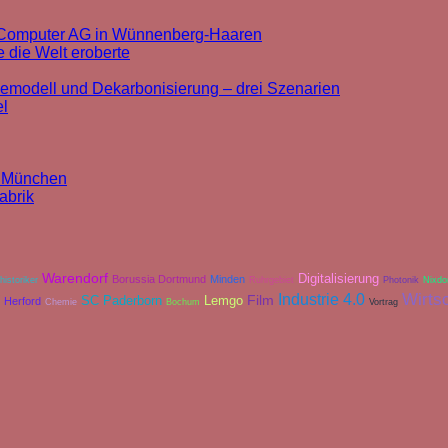
k Computer AG in Wünnenberg-Haaren
 die Welt eroberte
cemodell und Dekarbonisierung – drei Szenarien
el
n München
abrik
Warendorf
Digitalisierung
Borussia Dortmund
Minden
historiker
Ruhrgebiet
Photonik
Nixdo
Industrie 4.0
Wirts
Film
SC Paderborn
Lemgo
Herford
Chemie
Bochum
Vortrag