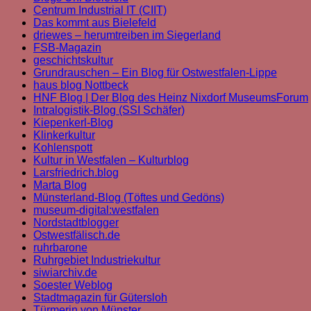
Centrum Industrial IT (CIIT)
Das kommt aus Bielefeld
driewes – herumtreiben im Siegerland
FSB-Magazin
geschichtskultur
Grundrauschen – Ein Blog für Ostwestfalen-Lippe
haus blog Nottbeck
HNF Blog | Der Blog des Heinz Nixdorf MuseumsForum
Intralogistik-Blog (SSI Schäfer)
Kiepenkerl-Blog
Klinkerkultur
Kohlenspott
Kultur in Westfalen – Kulturblog
Larsfriedrich.blog
Marta Blog
Münsterland-Blog (Töftes und Gedöns)
museum-digital:westfalen
Nordstadtblogger
Ostwestfälisch.de
ruhrbarone
Ruhrgebiet Industriekultur
siwiarchiv.de
Soester Weblog
Stadtmagazin für Gütersloh
Türmerin von Münster