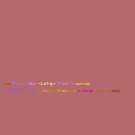
Startups
Münster
Südwestfalen
Dortmund
Bionik
Breitband
rf
chaftsgeschichte
IT-Standort Paderborn
Archäologie
Museum
Ranking