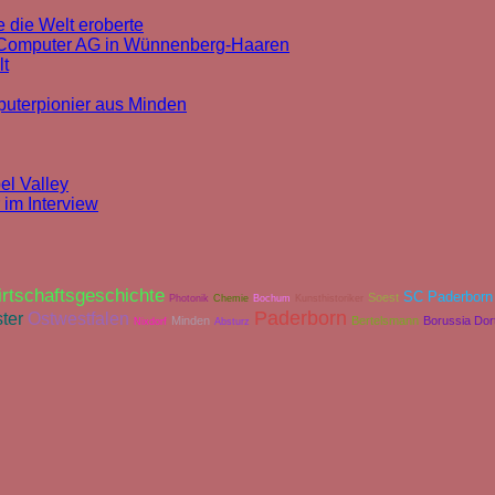
 die Welt eroberte
k Computer AG in Wünnenberg-Haaren
lt
puterpionier aus Minden
el Valley
 im Interview
rtschaftsgeschichte
SC Paderborn
Soest
Photonik
Chemie
Bochum
Kunsthistoriker
Paderborn
ter
Ostwestfalen
Minden
Bertelsmann
Borussia Do
Nixdorf
Absturz