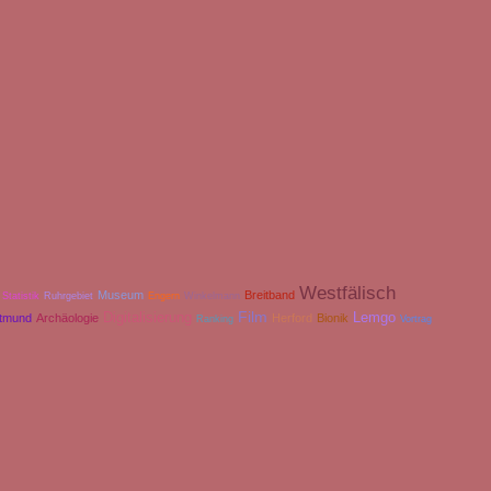
Westfälisch
Museum
Breitband
Statistik
Ruhrgebiet
Engern
Winkelmann
Film
Digitalisierung
Lemgo
rtmund
Archäologie
Herford
Bionik
Ranking
Vortrag