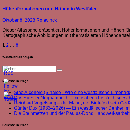
Höhenformationen und Höhen in Westfalen
Oktober 8, 2023
Rolevinck
Dieser Atlasband präsentiert Höhenformationen und Höhen fü
Kartographische Abbildungen mit thematisierten Höhendarste
Seitennummerierung
1
2
…
8
der
Westfalenlob folgen
Beiträge
Neueste Beiträge
Sine Alcohole (Sinalco): Wie eine westfälische Limonade
Das Soester Nequambuch – mittelalterliche Rechtsgeschi
Reinhard Vogelsang – der Mann, der Bielefeld sein Ged
Günter Dux (1933–2026) — Ein westfälischer Denker im
Die Steinmetzen und der Paulus-Dom: Handwerksarbei
Beliebte Beiträge