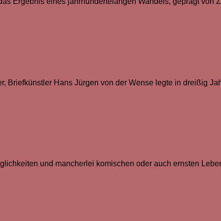
dt das Ergebnis eines jahrhundertelangen Wandels, geprägt von
er, Briefkünstler Hans Jürgen von der Wense legte in dreißig 
glichkeiten und mancherlei komischen oder auch ernsten Leben