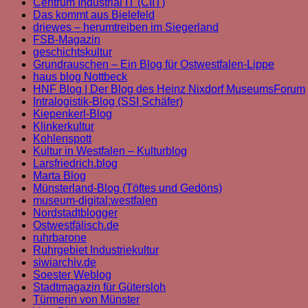
Centrum Industrial IT (CIIT)
Das kommt aus Bielefeld
driewes – herumtreiben im Siegerland
FSB-Magazin
geschichtskultur
Grundrauschen – Ein Blog für Ostwestfalen-Lippe
haus blog Nottbeck
HNF Blog | Der Blog des Heinz Nixdorf MuseumsForum
Intralogistik-Blog (SSI Schäfer)
Kiepenkerl-Blog
Klinkerkultur
Kohlenspott
Kultur in Westfalen – Kulturblog
Larsfriedrich.blog
Marta Blog
Münsterland-Blog (Töftes und Gedöns)
museum-digital:westfalen
Nordstadtblogger
Ostwestfälisch.de
ruhrbarone
Ruhrgebiet Industriekultur
siwiarchiv.de
Soester Weblog
Stadtmagazin für Gütersloh
Türmerin von Münster