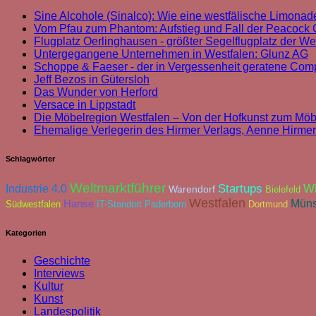
Sine Alcohole (Sinalco): Wie eine westfälische Limonade
Vom Pfau zum Phantom: Aufstieg und Fall der Peacoc
Flugplatz Oerlinghausen - größter Segelflugplatz der We
Untergegangene Unternehmen in Westfalen: Glunz AG
Schoppe & Faeser - der in Vergessenheit geratene Com
Jeff Bezos in Gütersloh
Das Wunder von Herford
Versace in Lippstadt
Die Möbelregion Westfalen – Von der Hofkunst zum Möb
Ehemalige Verlegerin des Hirmer Verlags, Aenne Hirmer
Schlagwörter
Weltmarktführer
Industrie 4.0
Startups
Wi
Warendorf
Bielefeld
Westfalen
Müns
Hanse
Südwestfalen
IT-Standort Paderborn
Dortmund
Kategorien
Geschichte
Interviews
Kultur
Kunst
Landespolitik