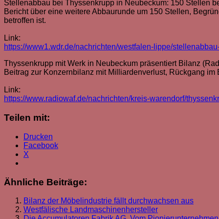
Stellenabbau bei Thyssenkrupp in Neubeckum: 150 Stellen b
Bericht über eine weitere Abbaurunde um 150 Stellen, Begründ
betroffen ist.
Link:
https://www1.wdr.de/nachrichten/westfalen-lippe/stellenabb
Thyssenkrupp mit Werk in Neubeckum präsentiert Bilanz (Ra
Beitrag zur Konzernbilanz mit Milliardenverlust, Rückgang 
Link:
https://www.radiowaf.de/nachrichten/kreis-warendorf/thyssenk
Teilen mit:
Drucken
Facebook
X
Ähnliche Beiträge:
Bilanz der Möbelindustrie fällt durchwachsen aus
Westfälische Landmaschinenhersteller
Die Accumulatoren Fabrik AG. Vom Pionierunternehme