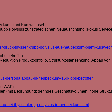
beckum plant Kurswechsel
nkrupp Polysius zur strategischen Neuausrichtung (Fokus Servic
nter-druck-thyssenkrupp-polysius-aus-neubeckum-plant-kurswec
obs betroffen
eduktion Produktportfolio, Strukturkostensenkung, Abbau von 
sius-personalabbau-in-neubeckum–150-jobs-betroffen
io WAF)
len) mit Begründung: geringes Geschäftsvolumen, hohe Struktu
abbau-bei-thyssenkrupp-polysius-in-neubeckum.html