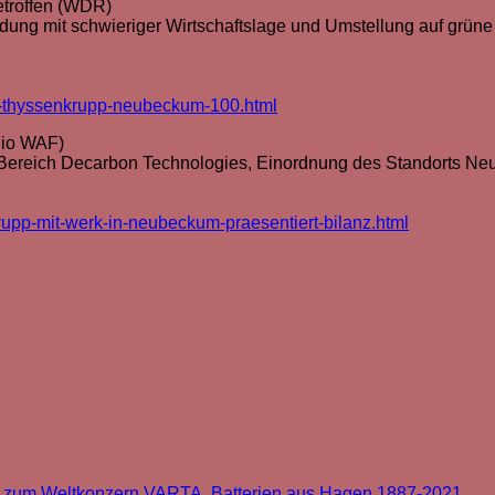
etroffen (WDR)
ung mit schwieriger Wirtschaftslage und Umstellung auf grüne T
au-thyssenkrupp-neubeckum-100.html
dio WAF)
im Bereich Decarbon Technologies, Einordnung des Standorts N
rupp-mit-werk-in-neubeckum-praesentiert-bilanz.html
n zum Weltkonzern VARTA. Batterien aus Hagen 1887-2021