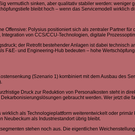
vermutlich sinken, aber qualitativ stabiler werden: weniger gr
fungstiefe bleibt hoch – wenn das Servicemodell wirklich diffe
e Offensive: Polysius positioniert sich als zentraler Partner 
ute, Integration von CCS/CCU-Technologien, digitale Prozessopti
sdruck; der Retrofit bestehender Anlagen ist dabei technisch 
F&E- und Engineering-Hub bedeuten – hohe Wertschöpfungstiefe,
 Kostensenkung (Szenario 1) kombiniert mit dem Ausbau des Ser
.
 kurzfristige Druck zur Reduktion von Personalkosten steht in d
Dekarbonisierungslösungen gebraucht werden. Wer jetzt die fals
irklich als Technologieplattform weiterentwickelt oder primär ko
 Neubeckum als Industriestandort übrig bleibt.
ktsegmenten stehen noch aus. Die eigentlichen Weichenstellun