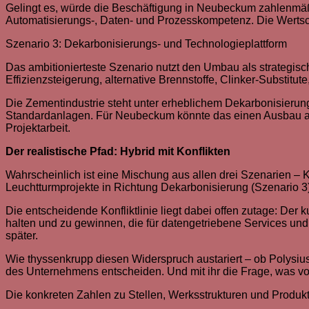
Gelingt es, würde die Beschäftigung in Neubeckum zahlenmäßig 
Automatisierungs-, Daten- und Prozesskompetenz. Die Wertschöp
Szenario 3: Dekarbonisierungs- und Technologieplattform
Das ambitionierteste Szenario nutzt den Umbau als strategisch
Effizienzsteigerung, alternative Brennstoffe, Clinker-Substit
Die Zementindustrie steht unter erheblichem Dekarbonisierung
Standardanlagen. Für Neubeckum könnte das einen Ausbau als 
Projektarbeit.
Der realistische Pfad: Hybrid mit Konflikten
Wahrscheinlich ist eine Mischung aus allen drei Szenarien –
Leuchtturmprojekte in Richtung Dekarbonisierung (Szenario 3)
Die entscheidende Konfliktlinie liegt dabei offen zutage: Der
halten und zu gewinnen, die für datengetriebene Services und 
später.
Wie thyssenkrupp diesen Widerspruch austariert – ob Polysius w
des Unternehmens entscheiden. Und mit ihr die Frage, was von
Die konkreten Zahlen zu Stellen, Werksstrukturen und Produ