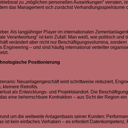
iebsrat zu „möglichen personellen Auswirkungen“ verraten, ist 
n dem das Management sich zunächst Verhandlungsspielräume of
geber. Als langjähriger Player im internationalen Zementanlag
le Verantwortung“ ist kein Zufall: Man weiß, wie politisch und 
äft verändert aber nicht nur Beschäftigungsvolumina, sondern v
ngineering – und sind häufig international verteilter organisi
etzt.
chnologische Positionierung
Szenario: Neuanlagengeschäft wird schrittweise reduziert, Engi
 kleinere Retrofits.
ust als Entwicklungs- und Projektstandort. Die Beschäftigung
 das eine beherrschbare Kontraktion – aus Sicht der Region ei
l rund um die weltweite Anlagenbasis seiner Kunden: Performan
as ist kein einfaches Vorhaben – es erfordert Datenkompetenz,