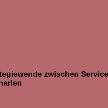
ategiewende zwischen Servic
narien