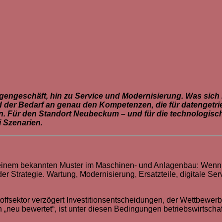
ngeschäft, hin zu Service und Modernisierung. Was sich bet
nd der Bedarf an genau den Kompetenzen, die für datenget
n. Für den Standort Neubeckum – und für die technologisc
 Szenarien.
lgt einem bekannten Muster im Maschinen- und Anlagenbau: Wenn
 der Strategie. Wartung, Modernisierung, Ersatzteile, digitale S
offsektor verzögert Investitionsentscheidungen, der Wettbewerb 
„neu bewertet“, ist unter diesen Bedingungen betriebswirtschaf