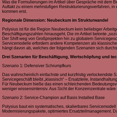
Was die Formulierungen im Artikel über Gespräche mit dem Betr
Auftakt zu einem mehrstufigen Restrukturierungsverfahren, i
kommen erst.
Regionale Dimension: Neubeckum im Strukturwandel
Polysius ist für die Region Neubeckum kein beliebiger Arbeit
Beschäftigungszahlen hinausgeht. Die im Artikel betonte „sozia
Der Shift weg von Großprojekten hin zu globalem Servicegesch
Servicemodelle erfordern andere Kompetenzen als klassisches E
hängt davon ab, welches der folgenden Szenarien sich durchs
Drei Szenarien für Beschäftigung, Wertschöpfung und te
Szenario 1: Defensiver Schrumpfkurs
Das wahrscheinlich einfachste und kurzfristig verlockendste 
Servicegeschäft bleibt „klassisch“ – Ersatzteile, Instandhaltung,
Für Neubeckum hieße das einen schleichenden Bedeutungsverl
weniger wissensintensiv. Aus Sicht der Konzernzentrale wäre
Szenario 2: Service-Champion auf Basis Installed Base
Polysius baut ein systematisches, skalierbares Servicemodel
Modernisierungspakete, optimiertes Ersatzteilmanagement. D