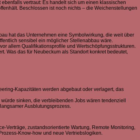
ebenfalls vertraut: Es handelt sich um einen klassischen
fenhält. Beschlossen ist noch nichts – die Weichenstellungen
enbau hat das Unternehmen eine Symbolwirkung, die weit über
öffentlich sensibel ein möglicher Stellenabbau wäre.
or allem Qualifikationsprofile und Wertschöpfungsstrukturen.
ert. Was das für Neubeckum als Standort konkret bedeutet,
neering-Kapazitäten werden abgebaut oder verlagert, das
 würde sinken, die verbleibenden Jobs wären tendenziell
n langsamer Ausblutungsprozess.
ce-Verträge, zustandsorientierte Wartung, Remote Monitoring,
 Prozess-Know-how und neue Vertriebslogiken.