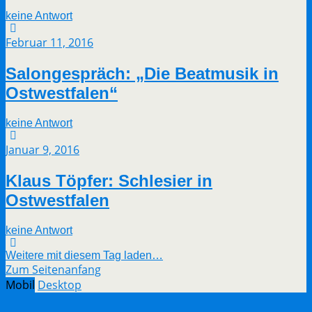
keine Antwort
Februar 11, 2016
Salongespräch: „Die Beatmusik in
Ostwestfalen“
keine Antwort
Januar 9, 2016
Klaus Töpfer: Schlesier in
Ostwestfalen
keine Antwort
Weitere mit diesem Tag laden…
Zum Seitenanfang
Mobil
Desktop