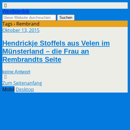
Westfalenlob
Tags › Rembrand
Oktober 13, 2015
Hendrickje Stoffels aus Velen im
Münsterland – die Frau an
Rembrandts Seite
keine Antwort
Zum Seitenanfang
Mobil
Desktop