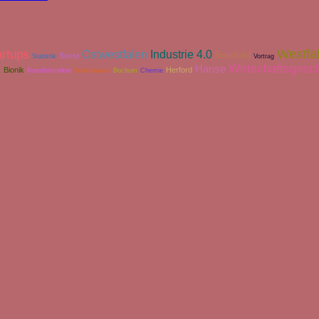
Westfa
artups
Industrie 4.0
Ostwestfalen
Bielefeld
Soest
Statistik
Vortrag
Wirtschaftsgesc
Hanse
m
Bionik
Herford
Kunsthistoriker
Winkelmann
Bochum
Chemie