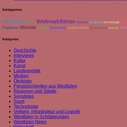
Schlagwörter
Weltmarktführer
Paderborn
St
Museum
Breitband
Archäologie
Engern
Münster
Fil
Paderborn
Lemgo
Dortmund
Südwestfalen
Bertelsmann
Photonik
Kategorien
Geschichte
Interviews
Kultur
Kunst
Landespolitik
Medien
Ökologie
Persönlichkeiten aus Westfalen
Regionen und Städte
Sonstiges
Sport
Technologie
Verkehr, Infrastruktur und Logistik
Westfalen in Schilderungen
Westfalen News
Wirtschaft