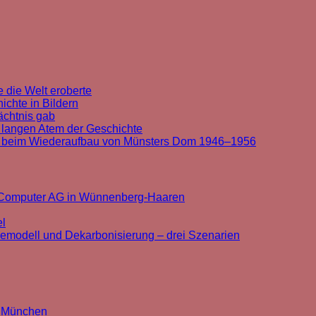
 die Welt eroberte
chte in Bildern
ächtnis gab
 langen Atem der Geschichte
t beim Wiederaufbau von Münsters Dom 1946–1956
k Computer AG in Wünnenberg-Haaren
el
cemodell und Dekarbonisierung – drei Szenarien
n München