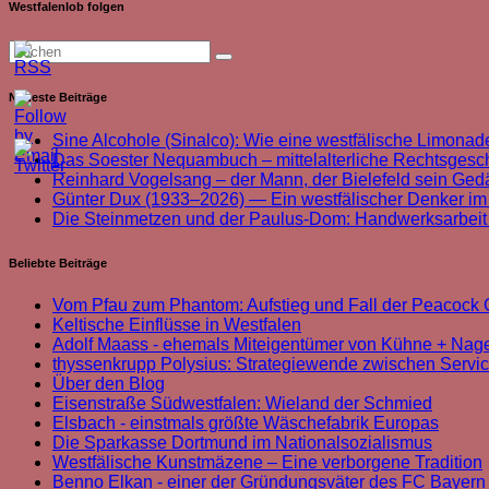
Westfalenlob folgen
Neueste Beiträge
Sine Alcohole (Sinalco): Wie eine westfälische Limonade
Das Soester Nequambuch – mittelalterliche Rechtsgeschi
Reinhard Vogelsang – der Mann, der Bielefeld sein Ged
Günter Dux (1933–2026) — Ein westfälischer Denker im
Die Steinmetzen und der Paulus-Dom: Handwerksarbei
Beliebte Beiträge
Vom Pfau zum Phantom: Aufstieg und Fall der Peacoc
Keltische Einflüsse in Westfalen
Adolf Maass - ehemals Miteigentümer von Kühne + Nag
thyssenkrupp Polysius: Strategiewende zwischen Servi
Über den Blog
Eisenstraße Südwestfalen: Wieland der Schmied
Elsbach - einstmals größte Wäschefabrik Europas
Die Sparkasse Dortmund im Nationalsozialismus
Westfälische Kunstmäzene – Eine verborgene Tradition
Benno Elkan - einer der Gründungsväter des FC Bayer