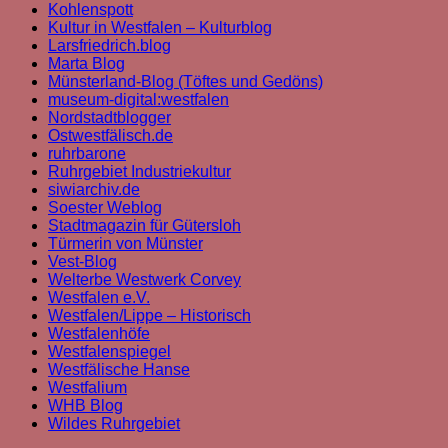
Kohlenspott
Kultur in Westfalen – Kulturblog
Larsfriedrich.blog
Marta Blog
Münsterland-Blog (Töftes und Gedöns)
museum-digital:westfalen
Nordstadtblogger
Ostwestfälisch.de
ruhrbarone
Ruhrgebiet Industriekultur
siwiarchiv.de
Soester Weblog
Stadtmagazin für Gütersloh
Türmerin von Münster
Vest-Blog
Welterbe Westwerk Corvey
Westfalen e.V.
Westfalen/Lippe – Historisch
Westfalenhöfe
Westfalenspiegel
Westfälische Hanse
Westfalium
WHB Blog
Wildes Ruhrgebiet