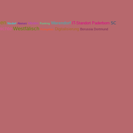
len
Warendorf
IT-Standort Paderborn
SC
Minden
Nixdorf
Absturz
Ranking
hichte
Westfälisch
Digitalisierung
Borussia Dortmund
Ruhrgebiet