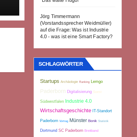
"Das walte Hugo!"
ab
Jörg Timmermann
(Vorstandssprecher Weidmüller)
auf die Frage: Was ist Industrie
4.0 - was ist eine Smart Factory?
SCHLAGWÖRTER
Startups
Lemgo
Archäologie
Ranking
Paderborn
Digitalisierung
Soest
Industrie 4.0
Südwestfalen
Wirtschaftsgeschichte
IT-Standort
Münster
Paderborn
Bionik
Vortrag
Statistik
Dortmund
SC Paderborn
Breitband