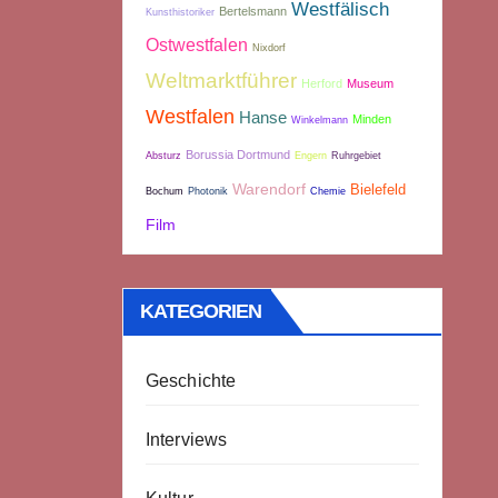
Westfälisch
Bertelsmann
Kunsthistoriker
Ostwestfalen
Nixdorf
Weltmarktführer
Herford
Museum
Westfalen
Hanse
Minden
Winkelmann
Borussia Dortmund
Absturz
Engern
Ruhrgebiet
Warendorf
Bielefeld
Bochum
Photonik
Chemie
Film
KATEGORIEN
Geschichte
Interviews