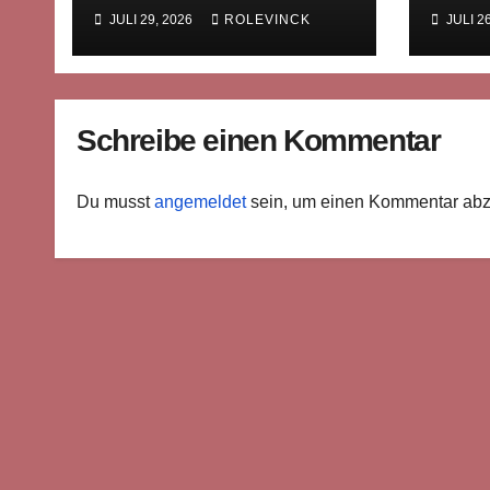
westfälische Limonade
mitte
JULI 29, 2026
ROLEVINCK
JULI 2
die Welt eroberte
Rech
Bilde
Schreibe einen Kommentar
Du musst
angemeldet
sein, um einen Kommentar ab