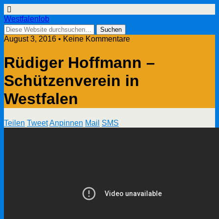
Westfalenlob
August 3, 2016 • Keine Kommentare
Rüdiger Hoffmann –
Schützenverein in
Westfalen
Teilen
Tweet
Anpinnen
Mail
SMS