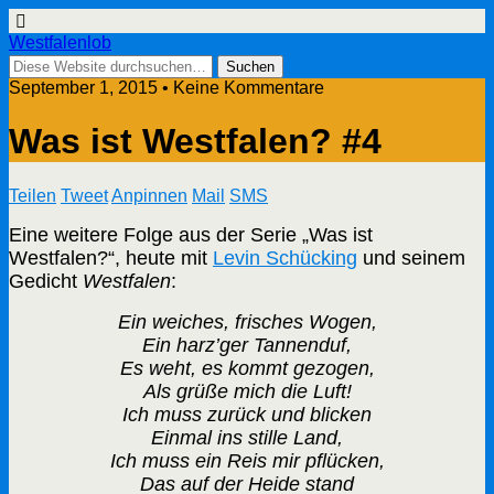
Westfalenlob
September 1, 2015 • Keine Kommentare
Was ist Westfalen? #4
Teilen
Tweet
Anpinnen
Mail
SMS
Eine weitere Folge aus der Serie „Was ist
Westfalen?“, heute mit
Levin Schücking
und seinem
Gedicht
Westfalen
:
Ein weiches, frisches Wogen,
Ein harz’ger Tannenduf,
Es weht, es kommt gezogen,
Als grüße mich die Luft!
Ich muss zurück und blicken
Einmal ins stille Land,
Ich muss ein Reis mir pflücken,
Das auf der Heide stand