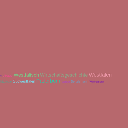
Westfalen
Westfälisch
Wirtschaftsgeschichte
rf
Absturz
Paderborn
Südwestfalen
häologie
Bertelsmann
Vortrag
Winkelmann