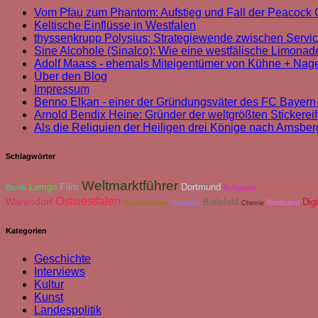
Vom Pfau zum Phantom: Aufstieg und Fall der Peacoc
Keltische Einflüsse in Westfalen
thyssenkrupp Polysius: Strategiewende zwischen Servi
Sine Alcohole (Sinalco): Wie eine westfälische Limonade
Adolf Maass - ehemals Miteigentümer von Kühne + Nag
Über den Blog
Impressum
Benno Elkan - einer der Gründungsväter des FC Bayer
Arnold Bendix Heine: Gründer der weltgrößten Stickereif
Als die Reliquien der Heiligen drei Könige nach Arnsbe
Schlagwörter
Weltmarktführer
Film
Lemgo
Dortmund
Bionik
Borussia Dortmu
Ruhrgebiet
Ostwestfalen
Warendorf
Bielefeld
Digi
Museum
Breitband
Kunsthistoriker
Chemie
Kategorien
Geschichte
Interviews
Kultur
Kunst
Landespolitik