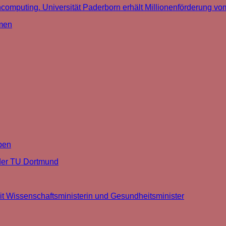
omputing. Universität Paderborn erhält Millionenförderung vo
imen
ben
der TU
Dort­mund
t Wissenschaftsministerin und Gesundheitsminister