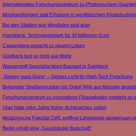
Internationales Forschungszentrum zu Photonischem Quantenc
Misshandlungen statt Erholung in westfälischen Kinderkurhe
Bei den Städten war Westfalen spät dran
Havixbeck: Technologiepark für 30 Millionen Euro
Cappenberg erwacht zu neuem Leben
Goldbeck fast so groß wie Miele
Wasserstoff-Spezialist feiert Baustart in Saerbeck
„Siegen goes Nano“ – Grünes Licht für High-Tech Forschung
Bekannter Straßenmusiker tot: Onkel Willi aus Münster gestor
For­schungs­zen­trum
zu
inno­va­ti­ven
Flüs­sig­kei­ten
ent­steht
an 
Opel hätte zehn Jahre früher dichtmachen sollen
Medizinische Fakultät OWL eröffnet Lehrbetrieb gemeinsam mi
Berlin erhält eine „Sauerländer Botschaft“