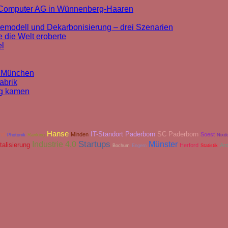
k Computer AG in Wünnenberg-Haaren
cemodell und Dekarbonisierung – drei Szenarien
 die Welt eroberte
el
n München
abrik
rg kamen
Hanse
IT-Standort Paderborn
SC Paderborn
nd
Minden
Soest
Photonik
Ranking
Nixdo
Industrie 4.0
Startups
Münster
talisierung
Herford
Arc
Bochum
Engern
Statistik