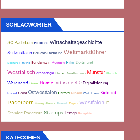
SCHLAGWÖRTER
Wirtschaftsgeschichte
SC Paderborn
Breitband
Weltmarktführer
Südwestfalen
Borussia Dortmund
Film
Dortmund
Bertelsmann
Museum
Bochum
Ranking
Westfälisch
Münster
Archäologie
Chemie
Kunsthistoriker
Statistik
Industrie 4.0
Hanse
Warendorf
Digitalisierung
Bionik
Ostwestfalen
Bielefeld
Soest
Herford
Minden
Nixdorf
Winkelmann
Paderborn
Westfalen
IT-
Vortrag
Absturz
Photonik
Engern
Startups
Standort Paderborn
Lemgo
Ruhrgebiet
KATEGORIEN