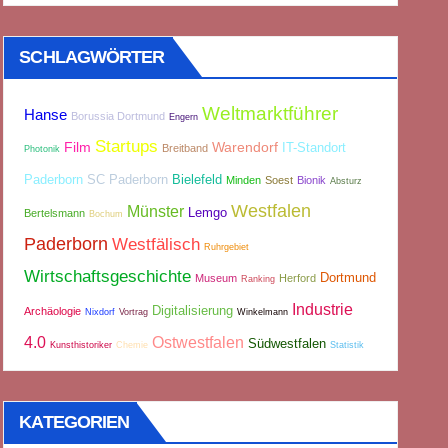
SCHLAGWÖRTER
Weltmarktführer
Hanse
Borussia Dortmund
Engern
Startups
Film
Warendorf
IT-Standort
Breitband
Photonik
Paderborn
SC Paderborn
Bielefeld
Minden
Soest
Bionik
Absturz
Westfalen
Münster
Lemgo
Bertelsmann
Bochum
Paderborn
Westfälisch
Ruhrgebiet
Wirtschaftsgeschichte
Dortmund
Museum
Herford
Ranking
Industrie
Digitalisierung
Archäologie
Nixdorf
Vortrag
Winkelmann
4.0
Ostwestfalen
Südwestfalen
Kunsthistoriker
Chemie
Statistik
KATEGORIEN