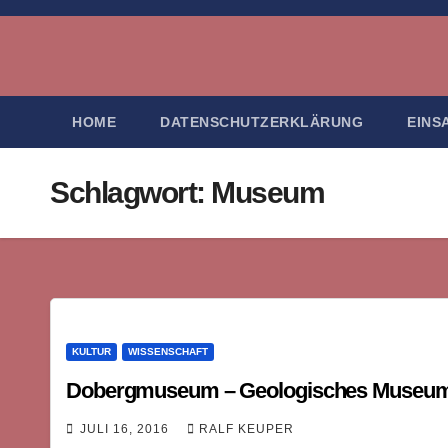
Zum
Inhalt
springen
HOME
DATENSCHUTZERKLÄRUNG
EINS
Schlagwort:
Museum
KULTUR
WISSENSCHAFT
Dobergmuseum – Geologisches Museum i
JULI 16, 2016
RALF KEUPER