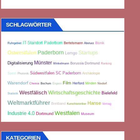
SCHLAGWÖRTER
IT-Standort Paderborn
Bertelsmann
Bionik
Ruhrgebiet
Absturz
Paderborn
Startups
Ostwestfalen
Lemgo
Münster
Digitalisierung
Borussia Dortmund
Winkelmann
Ranking
Südwestfalen
SC Paderborn
Soest
Archäologie
Photonik
Warendorf
Film
Herford
Minden
Chemie
Bochum
Engern
Nixdorf
Westfälisch
Wirtschaftsgeschichte
Bielefeld
Statistik
Weltmarktführer
Hanse
Breitband
Kunsthistoriker
Vortrag
Westfalen
Industrie 4.0
Dortmund
Museum
KATEGORIEN