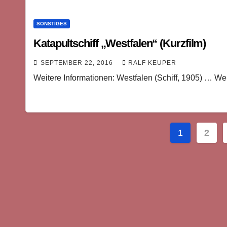
SONSTIGES
Katapultschiff „Westfalen“ (Kurzfilm)
SEPTEMBER 22, 2016
RALF KEUPER
Weitere Informationen: Westfalen (Schiff, 1905) … We
Seitenn
1
2
der
Beiträge