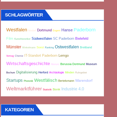
SCHLAGWÖRTER
Westfalen
Paderborn
Hanse
Dortmund
Nixdorf
Engern
Film
Südwestfalen
SC Paderborn
Bielefeld
Kunsthistoriker
Münster
Ostwestfalen
Soest
Breitband
Winkelmann
Ranking
IT-Standort Paderborn
Lemgo
Vortrag
Chemie
Wirtschaftsgeschichte
Borussia Dortmund
Museum
Absturz
Digitalisierung
Herford
Archäologie
Minden
Bochum
Ruhrgebiet
Startups
Westfälisch
Warendorf
Bertelsmann
Photonik
Weltmarktführer
Industrie 4.0
Bionik
Statistik
KATEGORIEN