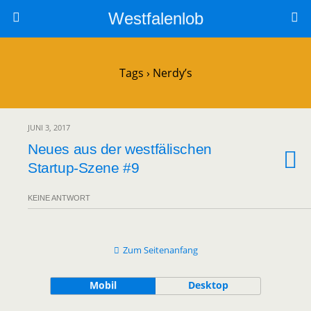
Westfalenlob
Tags › Nerdy’s
JUNI 3, 2017
Neues aus der westfälischen
Startup-Szene #9
KEINE ANTWORT
Zum Seitenanfang
Mobil
Desktop