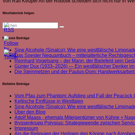
Von Ralf Keuper An der Robotik scheiden sich nicht nur in Westf
Westfalenlob folgen
Neueste Beiträge
Sine Alcohole (Sinalco): Wie eine westfälische Limonade
Das Soester Nequambuch – mittelalterliche Rechtsgeschi
Reinhard Vogelsang – der Mann, der Bielefeld sein Ged
Günter Dux (1933–2026) — Ein westfälischer Denker im
Die Steinmetzen und der Paulus-Dom: Handwerksarbei
Beliebte Beiträge
Vom Pfau zum Phantom: Aufstieg und Fall der Peacoc
Keltische Einflüsse in Westfalen
Sine Alcohole (Sinalco): Wie eine westfälische Limonade
Über den Blog
Adolf Maass - ehemals Miteigentümer von Kühne + Nag
thyssenkrupp Polysius: Strategiewende zwischen Servi
Impressum
Als die Reliquien der Heiligen drei Könige nach Arnsbe