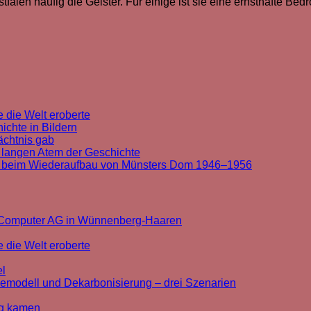
alen häufig die Geister. Für einige ist sie eine ernsthafte Bedr
 die Welt eroberte
chte in Bildern
ächtnis gab
 langen Atem der Geschichte
t beim Wiederaufbau von Münsters Dom 1946–1956
k Computer AG in Wünnenberg-Haaren
 die Welt eroberte
el
cemodell und Dekarbonisierung – drei Szenarien
rg kamen