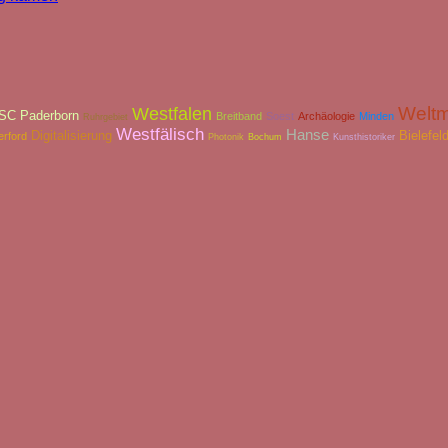
Weltm
Westfalen
SC Paderborn
Breitband
Soest
Archäologie
Minden
Ruhrgebiet
Westfälisch
Hanse
Digitalisierung
Bielefel
erford
Photonik
Bochum
Kunsthistoriker