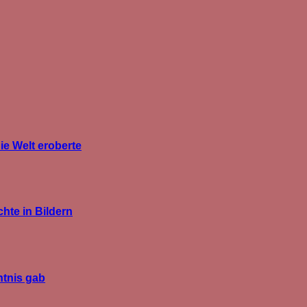
ie Welt eroberte
hte in Bildern
htnis gab