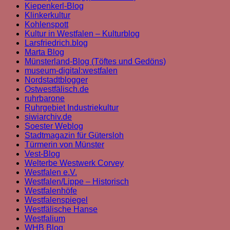
Kiepenkerl-Blog
Klinkerkultur
Kohlenspott
Kultur in Westfalen – Kulturblog
Larsfriedrich.blog
Marta Blog
Münsterland-Blog (Töftes und Gedöns)
museum-digital:westfalen
Nordstadtblogger
Ostwestfälisch.de
ruhrbarone
Ruhrgebiet Industriekultur
siwiarchiv.de
Soester Weblog
Stadtmagazin für Gütersloh
Türmerin von Münster
Vest-Blog
Welterbe Westwerk Corvey
Westfalen e.V.
Westfalen/Lippe – Historisch
Westfalenhöfe
Westfalenspiegel
Westfälische Hanse
Westfalium
WHB Blog