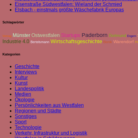
Eisenstraße Südwestfalen: Wieland der Schmied
Elsbach - einstmals größte Wäschefabrik Europas
Schlagwörter
Paderborn
Münster
Startups
Ostwestfalen
Dortmund
Vortrag
Engern
Industrie 4.0
Wirtschaftsgeschichte
Warendorf
Bertelsmann
Bionik
H
Kategorien
Geschichte
Interviews
Kultur
Kunst
Landespolitik
Medien
Ökologie
Persönlichkeiten aus Westfalen
Regionen und Städte
Sonstiges
Sport
Technologie
Verkehr, Infrastruktur und Logistik