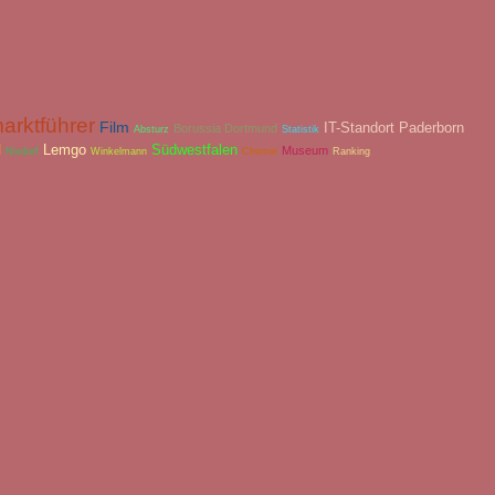
arktführer
Film
IT-Standort Paderborn
Borussia Dortmund
Absturz
Statistik
d
Lemgo
Südwestfalen
Museum
Nixdorf
Winkelmann
Chemie
Ranking