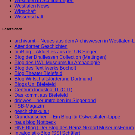
Westfalen in Schilderungen
Westfalen News
Wirtschaft
Wissenschaft
Lesezeichen
archivamt – Neues aus dem Archivwesen in Westfalen-L
Attendorner Geschichten
bibBlog – Aktuelles aus der UB Siegen
Blog der Draiflessen Collection (Mettingen)
Blog des LWL-Museums für Archäologie
Blog des Textilwerks Bocholt
Blog Theater Bielefeld
Blog Wirtschaftsförderung Dortmund
Blogs Uni Bielefeld
Centrum Industrial IT (CIIT)
Das kommt aus Bielefeld
driewes – herumtreiben im Siegerland
FSB-Magazin
geschichtskultur
Grundrauschen – Ein Blog für Ostwestfalen-Lippe
haus blog Nottbeck
HNF Blog | Der Blog des Heinz Nixdorf MuseumsForum
Intralogistik-Blog (SSI Schäfer)