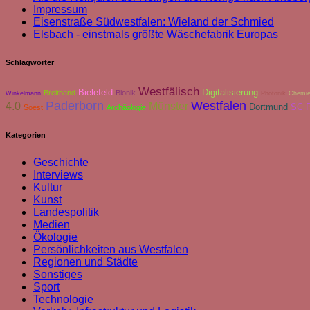
Impressum
Eisenstraße Südwestfalen: Wieland der Schmied
Elsbach - einstmals größte Wäschefabrik Europas
Schlagwörter
Westfälisch
Bielefeld
Digitalisierung
Breitband
Bionik
Winkelmann
Photonik
Chemi
Paderborn
Westfalen
4.0
Münster
Dortmund
SC P
Soest
Archäologie
Kategorien
Geschichte
Interviews
Kultur
Kunst
Landespolitik
Medien
Ökologie
Persönlichkeiten aus Westfalen
Regionen und Städte
Sonstiges
Sport
Technologie