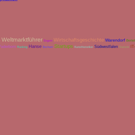
Weltmarktführer
Wirtschaftsgeschichte
Warendorf
Berte
e
Engern
Startups
Hanse
aderborn
Südwestfalen
IT
Ranking
Bochum
Kunsthistoriker
Statistik