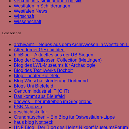
Verkehr, Infrastruktur und Logistik
Westfalen in Schilderungen
Westfalen News
Wirtschaft
Wissenschaft
Lesezeichen
archivamt – Neues aus dem Archivwesen in Westfalen-L
Attendorner Geschichten
bibBlog – Aktuelles aus der UB Siegen
Blog der Draiflessen Collection (Mettingen)
Blog des LWL-Museums für Archäologie
Blog des Textilwerks Bocholt
Blog Theater Bielefeld
Blog Wirtschaftsförderung Dortmund
Blogs Uni Bielefeld
Centrum Industrial IT (CIIT)
Das kommt aus Bielefeld
driewes – herumtreiben im Siegerland
FSB-Magazin
geschichtskultur
Grundrauschen – Ein Blog für Ostwestfalen-Lippe
haus blog Nottbeck
HNF Blog | Der Blog des Heinz Nixdorf MuseumsForum