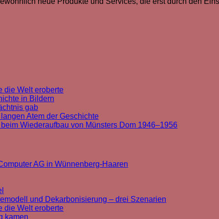
 gewöhnlich neue Produkte und Services, die erst durch den Ei
 die Welt eroberte
chte in Bildern
ächtnis gab
 langen Atem der Geschichte
t beim Wiederaufbau von Münsters Dom 1946–1956
k Computer AG in Wünnenberg-Haaren
el
cemodell und Dekarbonisierung – drei Szenarien
 die Welt eroberte
rg kamen