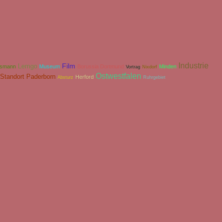
Industrie
Film
Lemgo
lsmann
Museum
Borussia Dortmund
Minden
Vortrag
Nixdorf
Ostwestfalen
-Standort Paderborn
Herford
Absturz
Ruhrgebiet