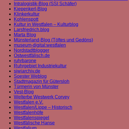
Intralogistik-Blog (SSI Schäfer)
Kiepenkerl-Blog
Klinkerkultur
Kohlenspott
Kultur in Westfalen – Kulturblog
Larsfriedrich.blog
Marta Blog
Münsterland-Blog (Töftes und Gedöns)
museum-digital:westfalen
Nordstadtblogger
Ostwestfälisch.de
ruhrbarone
Ruhrgebiet Industriekultur
siwiarchiv.de
Soester Weblog
Stadtmagazin für Gütersloh
Türmerin von Münster
Vest-Blog
Welterbe Westwerk Corvey
Westfalen e.V.
Westfalen/Lippe – Historisch
Westfalenhöfe
Westfalenspiegel
Westfälische Hanse
Westfalium