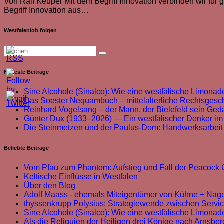
Von Ralf Keuper Mit dem Begriff Innovation verbinden wir für
Begriff Innovation aus…
Westfalenlob folgen
Neueste Beiträge
Sine Alcohole (Sinalco): Wie eine westfälische Limonade
Das Soester Nequambuch – mittelalterliche Rechtsgeschi
Reinhard Vogelsang – der Mann, der Bielefeld sein Ged
Günter Dux (1933–2026) — Ein westfälischer Denker im
Die Steinmetzen und der Paulus-Dom: Handwerksarbei
Beliebte Beiträge
Vom Pfau zum Phantom: Aufstieg und Fall der Peacoc
Keltische Einflüsse in Westfalen
Über den Blog
Adolf Maass - ehemals Miteigentümer von Kühne + Nag
thyssenkrupp Polysius: Strategiewende zwischen Servi
Sine Alcohole (Sinalco): Wie eine westfälische Limonade
Als die Reliquien der Heiligen drei Könige nach Arnsbe