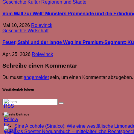
Geschichte
Kultur
Regionen und Städte
Vom Wall zur Welt: Münsters Promenade und die Erfindun
Mai 10, 2026
Rolevinck
Geschichte
Wirtschaft
Feuer, Stahl und der lange Weg ins Premium-Segment: K
Apr. 25, 2026
Rolevinck
Schreibe einen Kommentar
Du musst
angemeldet
sein, um einen Kommentar abzugeben.
Westfalenlob folgen
Neueste Beiträge
Sine Alcohole (Sinalco): Wie eine westfälische Limonade
Das Soester Nequambuch – mittelalterliche Rechtsgeschi