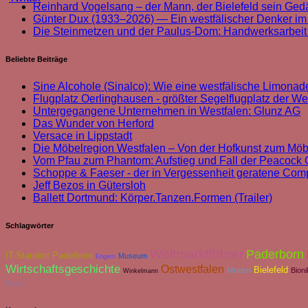
Reinhard Vogelsang – der Mann, der Bielefeld sein Ged
Günter Dux (1933–2026) — Ein westfälischer Denker im
Die Steinmetzen und der Paulus-Dom: Handwerksarbei
Beliebte Beiträge
Sine Alcohole (Sinalco): Wie eine westfälische Limonade
Flugplatz Oerlinghausen - größter Segelflugplatz der We
Untergegangene Unternehmen in Westfalen: Glunz AG
Das Wunder von Herford
Versace in Lippstadt
Die Möbelregion Westfalen – Von der Hofkunst zum Möb
Vom Pfau zum Phantom: Aufstieg und Fall der Peacoc
Schoppe & Faeser - der in Vergessenheit geratene Com
Jeff Bezos in Gütersloh
Ballett Dortmund: Körper.Tanzen.Formen (Trailer)
Schlagwörter
Weltmarktführer
Paderborn
IT-Standort Paderborn
Museum
Engern
Wirtschaftsgeschichte
Ostwestfalen
Bielefeld
Minden
Bioni
Winkelmann
Soest