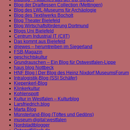
Blog der Draiflessen Collection (Mettingen)
Blog des LWL-Museums für Archäologie
Blog des Textilwerks Bocholt
Blog Theater Bielefeld
Blog Wirtschaftsförderung Dortmund
Blogs Uni Bielefeld
Centrum Industrial IT (CIIT)
Das kommt aus Bielefeld
driewes – herumtreiben im Siegerland
FSB-Magazin
geschichtskultur
Grundrauschen – Ein Blog für Ostwestfalen-Lippe
haus blog Nottbeck
HNF Blog | Der Blog des Heinz Nixdorf MuseumsForum
Intralogistik-Blog (SSI Schäfer)
Kiepenkerl-Blog
Klinkerkultur
Kohlenspott
Kultur in Westfalen – Kulturblog
Larsfriedrich.blog
Marta Blog
Münsterland-Blog (Töftes und Gedöns)
museum-digital:westfalen
Nordstadtblogger