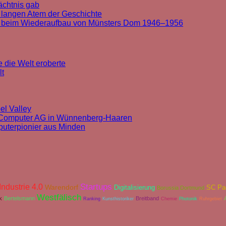
ächtnis gab
 langen Atem der Geschichte
t beim Wiederaufbau von Münsters Dom 1946–1956
 die Welt eroberte
lt
el Valley
k Computer AG in Wünnenberg-Haaren
puterpionier aus Minden
Industrie 4.0
Startups
Warendorf
Digitalisierung
SC Pa
Borussia Dortmund
Westfälisch
k
Bertelsmann
Breitband
Ranking
Kunsthistoriker
Chemie
Photonik
Ruhrgebiet