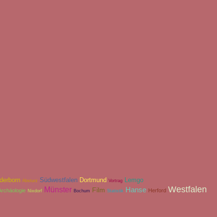
derborn
Südwestfalen
Dortmund
Lemgo
Absturz
Vortrag
Westfalen
Münster
Hanse
Film
Archäologie
Herford
Nixdorf
Bochum
Statistik