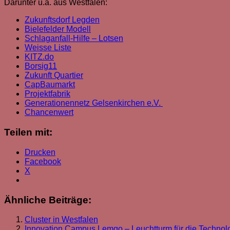
Darunter u.a. aus Westfalen:
Zukunftsdorf Legden
Bielefelder Modell
Schlaganfall-Hilfe – Lotsen
Weisse Liste
KITZ.do
Borsig11
Zukunft Quartier
CapBaumarkt
Projektfabrik
Generationennetz Gelsenkirchen e.V.
Chancenwert
Teilen mit:
Drucken
Facebook
X
Ähnliche Beiträge:
Cluster in Westfalen
Innovation Campus Lemgo – Leuchtturm für die Technol