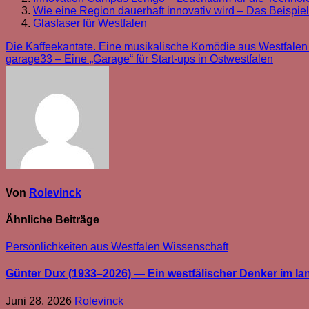
Wie eine Region dauerhaft innovativ wird – Das Beispie
Glasfaser für Westfalen
Beitragsnavigation
Die Kaffeekantate. Eine musikalische Komödie aus Westfalen
garage33 – Eine „Garage“ für Start-ups in Ostwestfalen
Von
Rolevinck
Ähnliche Beiträge
Persönlichkeiten aus Westfalen
Wissenschaft
Günter Dux (1933–2026) — Ein westfälischer Denker im l
Juni 28, 2026
Rolevinck