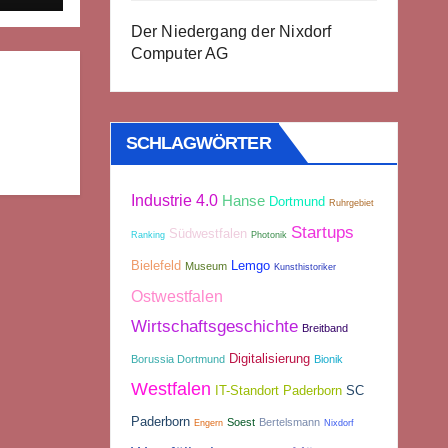
Der Niedergang der Nixdorf
Computer AG
SCHLAGWÖRTER
Industrie 4.0
Hanse
Dortmund
Ruhrgebiet
Startups
Südwestfalen
Ranking
Photonik
Bielefeld
Lemgo
Museum
Kunsthistoriker
Ostwestfalen
Wirtschaftsgeschichte
Breitband
Digitalisierung
Borussia Dortmund
Bionik
Westfalen
IT-Standort Paderborn
SC
Paderborn
Soest
Bertelsmann
Engern
Nixdorf