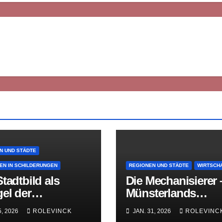
N UND STÄDTE
EN IN SCHILDERUNGEN
REGIONEN UND STÄDTE
WIRTSCH
tadtbild als
Die Mechanisierer 
el der
Münsterlands
hichte
vergessene
5, 2026
ROLEVINCK
JAN. 31, 2026
ROLEVINC
Textilpioniere