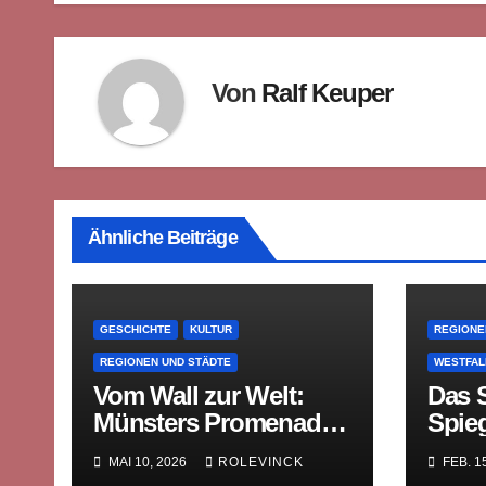
Von
Ralf Keuper
Ähnliche Beiträge
GESCHICHTE
KULTUR
REGIONE
REGIONEN UND STÄDTE
WESTFAL
Vom Wall zur Welt:
Das S
Münsters Promenade
Spieg
und die Erfindung des
Gesc
MAI 10, 2026
ROLEVINCK
FEB. 1
öffentlichen Raums