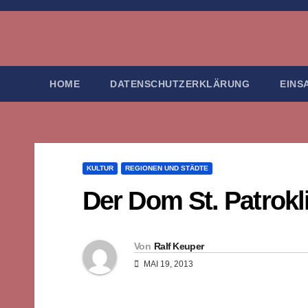
Zum
Inhalt
springen
HOME
DATENSCHUTZERKLÄRUNG
EINS
KULTUR
REGIONEN UND STÄDTE
Der Dom St. Patrokli
Von
Ralf Keuper
MAI 19, 2013