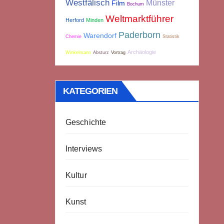
Westfälisch
Münster
Film
Bochum
Weltmarktführer
Herford
Minden
Paderborn
Warendorf
Chemie
Statistik
Archäologie
Winkelmann
Absturz
Vortrag
KATEGORIEN
Geschichte
Interviews
Kultur
Kunst