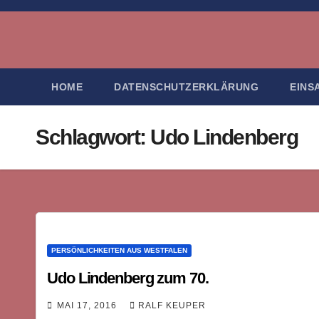
Zum
Inhalt
springen
HOME
DATENSCHUTZERKLÄRUNG
EINS
Schlagwort:
Udo Lindenberg
PERSÖNLICHKEITEN AUS WESTFALEN
Udo Lindenberg zum 70.
MAI 17, 2016
RALF KEUPER