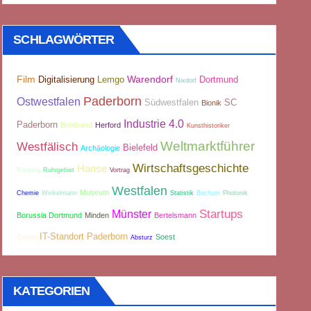
SCHLAGWÖRTER
Film
Warendorf
Digitalisierung
Lemgo
Dortmund
Nixdorf
Paderborn
Ostwestfalen
Südwestfalen
SC
Bionik
Industrie 4.0
Paderborn
Breitband
Herford
Kunsthistoriker
Weltmarktführer
Westfälisch
Bielefeld
Archäologie
Wirtschaftsgeschichte
Hanse
Ranking
Ruhrgebiet
Vortrag
Westfalen
Museum
Chemie
Winkelmann
Statistik
Bochum
Photonik
Münster
Startups
Borussia Dortmund
Minden
Bertelsmann
IT-Standort Paderborn
Soest
Engern
Absturz
KATEGORIEN