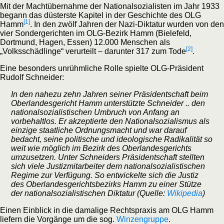
Mit der Machtübernahme der Nationalsozialisten im Jahr 1933
begann das düsterste Kapitel in der Geschichte des OLG
[1]
Hamm
. In den zwölf Jahren der Nazi-Diktatur wurden von den
vier Sondergerichten im OLG-Bezirk Hamm (Bielefeld,
Dortmund, Hagen, Essen) 12.000 Menschen als
[2]
„Volksschädlinge“ verurteilt – darunter 317 zum Tode
.
Eine besonders unrühmliche Rolle spielte OLG-Präsident
Rudolf Schneider:
In den nahezu zehn Jahren seiner Präsidentschaft beim
Oberlandesgericht Hamm unterstützte Schneider .. den
nationalsozialistischen Umbruch von Anfang an
vorbehaltlos. Er akzeptierte den Nationalsozialismus als
einzige staatliche Ordnungsmacht und war darauf
bedacht, seine politische und ideologische Radikalität so
weit wie möglich im Bezirk des Oberlandesgerichts
umzusetzen. Unter Schneiders Präsidentschaft stellten
sich viele Justizmitarbeiter dem nationalsozialistischen
Regime zur Verfügung. So entwickelte sich die Justiz
des Oberlandesgerichtsbezirks Hamm zu einer Stütze
der nationalsozialistischen Diktatur (Quelle:
Wikipedia
)
Einen Einblick in die damalige Rechtspraxis am OLG Hamm
liefern die Vorgänge um die sog.
Winzengruppe
.