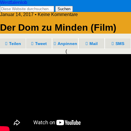
Westfalenlob
Januar 14, 2017 • Keine Kommentare
Der Dom zu Minden (Film)
Teilen
Tweet
Anpinnen
Mail
SMS
(