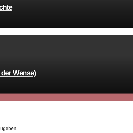
chte
n der Wense)
zugeben.