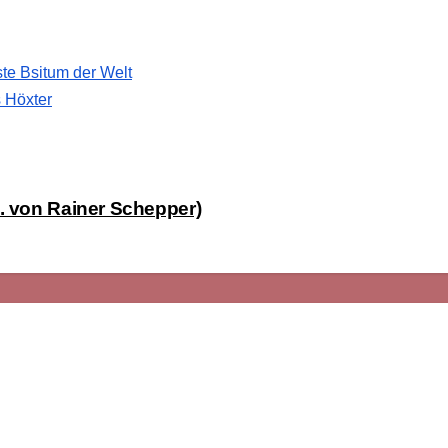
te Bsitum der Welt
s Höxter
g. von Rainer Schepper)