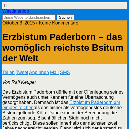
Westfalenlob
Oktober 3, 2015 • Keine Kommentare
Erzbistum Paderborn – das
womöglich reichste Bsitum
der Welt
Teilen
Tweet
Anpinnen
Mail
SMS
Von Ralf Keuper
Das Erzbistum Paderborn dürfte mit der Offenlegung seines
Vermögens auch unter Kennern für eine Überraschung
gesorgt haben. Demnach ist das
Erzbistum Paderborn um
einiges reicher
als das bisher als vermögendstes deutsche
Bistum geltende Köln. Dabei sind in der Berechnung die
Zahlen zum sog. Bischhöflichen Stuhl noch nicht
berücksichtigt. Diese sollen innerhalb der nächsten zwei
Jahre nachgereicht werden. Dann wird sich der Abstand zu