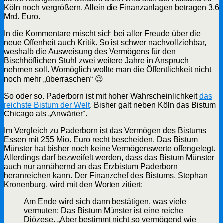
Köln noch vergrößern. Allein die Finanzanlagen betragen 3,6
Mrd. Euro.
In die Kommentare mischt sich bei aller Freude über die
neue Offenheit auch Kritik. So ist schwer nachvollziehbar,
weshalb die Ausweisung des Vermögens für den
Bischhöflichen Stuhl zwei weitere Jahre in Anspruch
nehmen soll. Womöglich wollte man die Öffentlichkeit nicht
noch mehr „überraschen“ 😉
So oder so. Paderborn ist mit hoher Wahrscheinlichkeit
das
reichste Bistum der Welt
. Bisher galt neben Köln das Bistum
Chicago als „Anwärter“.
Im Vergleich zu Paderborn ist das Vermögen des Bistums
Essen mit 255 Mio. Euro recht bescheiden. Das Bistum
Münster hat bisher noch keine Vermögenswerte offengelegt.
Allerdings darf bezweifelt werden, dass das Bistum Münster
auch nur annähernd an das Erzbistum Paderborn
heranreichen kann. Der Finanzchef des Bistums, Stephan
Kronenburg, wird mit den Worten zitiert:
Am Ende wird sich dann bestätigen, was viele
vermuten: Das Bistum Münster ist eine reiche
Diözese. „Aber bestimmt nicht so vermögend wie