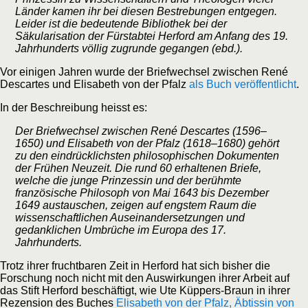
Länder kamen ihr bei diesen Bestrebungen entgegen.
Leider ist die bedeutende Bibliothek bei der
Säkularisation der Fürstabtei Herford am Anfang des 19.
Jahrhunderts völlig zugrunde gegangen (ebd.).
Vor einigen Jahren wurde der Briefwechsel zwischen René
Descartes und Elisabeth von der Pfalz
als Buch veröffentlicht
.
In der Beschreibung heisst es:
Der Briefwechsel zwischen René Descartes (1596–
1650) und Elisabeth von der Pfalz (1618–1680) gehört
zu den eindrücklichsten philosophischen Dokumenten
der Frühen Neuzeit. Die rund 60 erhaltenen Briefe,
welche die junge Prinzessin und der berühmte
französische Philosoph von Mai 1643 bis Dezember
1649 austauschen, zeigen auf engstem Raum die
wissenschaftlichen Auseinandersetzungen und
gedanklichen Umbrüche im Europa des 17.
Jahrhunderts.
Trotz ihrer fruchtbaren Zeit in Herford hat sich bisher die
Forschung noch nicht mit den Auswirkungen ihrer Arbeit auf
das Stift Herford beschäftigt, wie Ute Küppers-Braun in ihrer
Rezension des Buches
Elisabeth von der Pfalz, Äbtissin von