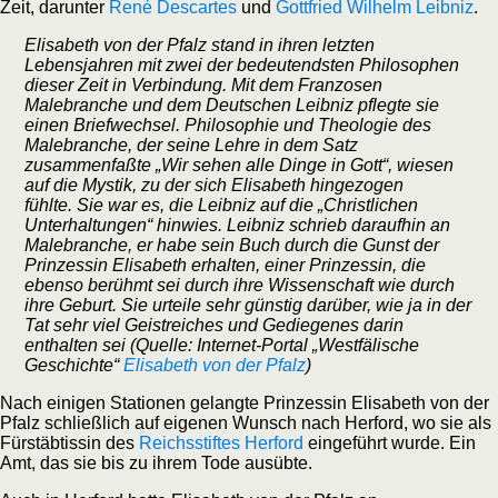
Zeit, darunter
René Descartes
und
Gottfried Wilhelm Leibniz
.
Elisabeth von der Pfalz stand in ihren letzten
Lebensjahren mit zwei der bedeutendsten Philosophen
dieser Zeit in Verbindung. Mit dem Franzosen
Malebranche und dem Deutschen Leibniz pflegte sie
einen Briefwechsel. Philosophie und Theologie des
Malebranche, der seine Lehre in dem Satz
zusammenfaßte „Wir sehen alle Dinge in Gott“, wiesen
auf die Mystik, zu der sich Elisabeth hingezogen
fühlte. Sie war es, die Leibniz auf die „Christlichen
Unterhaltungen“ hinwies. Leibniz schrieb daraufhin an
Malebranche, er habe sein Buch durch die Gunst der
Prinzessin Elisabeth erhalten, einer Prinzessin, die
ebenso berühmt sei durch ihre Wissenschaft wie durch
ihre Geburt. Sie urteile sehr günstig darüber, wie ja in der
Tat sehr viel Geistreiches und Gediegenes darin
enthalten sei (Quelle: Internet-Portal „Westfälische
Geschichte“
Elisabeth von der Pfalz
)
Nach einigen Stationen gelangte Prinzessin Elisabeth von der
Pfalz schließlich auf eigenen Wunsch nach Herford, wo sie als
Fürstäbtissin des
Reichsstiftes Herford
eingeführt wurde. Ein
Amt, das sie bis zu ihrem Tode ausübte.