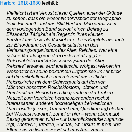
Herford, 1618-1680
festhält:
Vielleicht ist im Verlust dieser Quellen einer der Gründe
zu sehen, dass ein wesentlicher Aspekt der Biographie
fehlt: Elisabeth und das Stift Herford. Man vermisst in
dem vorliegenden Band sowohl einen Beitrag zu
Elisabeths Tätigkeit als Regentin ihres kleinen
Fürstentums bzw. als Vorsteherin ihres Kapitels als auch
zur Einordnung der Gesamtinstitution in den
Verfassungsorganismus des Alten Reiches. Wer eine
solche Verortung von dem ersten Beitrag „Die
Reichsabteien im Verfassungssystem des Alten
Reiches“ erwartet, wird enttäuscht. Wolgast referiert im
Wesentlichen seine bekannten Ergebnisse im Hinblick
auf die mittelalterliche und reformationszeitliche
Reichskirche mit dem Schwerpunkt auf den von
Männern besetzten Reichsklöstern, -abteien und
Domkapiteln. Herford und die gerade in der Frühen
Neuzeit zum Vergleich heranzuziehenden höchst
interessanten anderen hochadeligen freiweltlichen
Damenstifte (Essen, Gandersheim, Quedlinburg) bleiben
bei Wolgast marginal, zumal er hier – wenn überhaupt
Bezug genommen wird – nur Überblickswerke zugrunde
legt; Thorn/NL, Vreden, Buchau, St. Ursula in Köln und
Elten, das zeitweise vor Elisabeths Amtszeit in