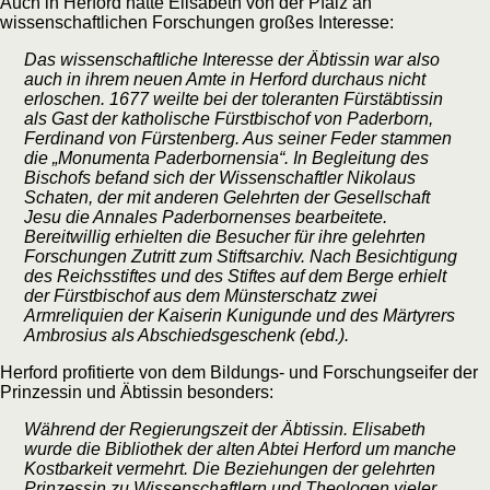
Auch in Herford hatte Elisabeth von der Pfalz an
wissenschaftlichen Forschungen großes Interesse:
Das wissenschaftliche Interesse der Äbtissin war also
auch in ihrem neuen Amte in Herford durchaus nicht
erloschen. 1677 weilte bei der toleranten Fürstäbtissin
als Gast der katholische Fürstbischof von Paderborn,
Ferdinand von Fürstenberg. Aus seiner Feder stammen
die „Monumenta Paderbornensia“. In Begleitung des
Bischofs befand sich der Wissenschaftler Nikolaus
Schaten, der mit anderen Gelehrten der Gesellschaft
Jesu die Annales Paderbornenses bearbeitete.
Bereitwillig erhielten die Besucher für ihre gelehrten
Forschungen Zutritt zum Stiftsarchiv. Nach Besichtigung
des Reichsstiftes und des Stiftes auf dem Berge erhielt
der Fürstbischof aus dem Münsterschatz zwei
Armreliquien der Kaiserin Kunigunde und des Märtyrers
Ambrosius als Abschiedsgeschenk (ebd.).
Herford profitierte von dem Bildungs- und Forschungseifer der
Prinzessin und Äbtissin besonders:
Während der Regierungszeit der Äbtissin. Elisabeth
wurde die Bibliothek der alten Abtei Herford um manche
Kostbarkeit vermehrt. Die Beziehungen der gelehrten
Prinzessin zu Wissenschaftlern und Theologen vieler