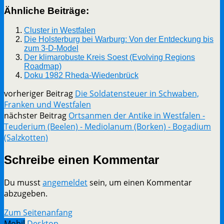
Ähnliche Beiträge:
Cluster in Westfalen
Die Holsterburg bei Warburg: Von der Entdeckung bis
zum 3-D-Model
Der klimarobuste Kreis Soest (Evolving Regions
Roadmap)
Doku 1982 Rheda-Wiedenbrück
vorheriger Beitrag
Die Soldatensteuer in Schwaben,
Franken und Westfalen
nächster Beitrag
Ortsanmen der Antike in Westfalen -
Teuderium (Beelen) - Mediolanum (Borken) - Bogadium
(Salzkotten)
Schreibe einen Kommentar
Du musst
angemeldet
sein, um einen Kommentar
abzugeben.
Zum Seitenanfang
Mobil
Desktop