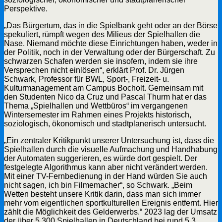
Perspektive.
„Das Bürgertum, das in die Spielbank geht oder an der Börse
spekuliert, rümpft wegen des Milieus der Spielhallen die
Nase. Niemand möchte diese Einrichtungen haben, weder in
der Politik, noch in der Verwaltung oder der Bürgerschaft. Zu
schwarzen Schafen werden sie insofern, indem sie ihre
Versprechen nicht einlösen“, erklärt Prof. Dr. Jürgen
Schwark, Professor für BWL, Sport-, Freizeit- u.
Kulturmanagement am Campus Bocholt. Gemeinsam mit
den Studenten Nico da Cruz und Pascal Thurm hat er das
Thema „Spielhallen und Wettbüros“ im vergangenen
Wintersemester im Rahmen eines Projekts historisch,
soziologisch, ökonomisch und stadtplanerisch untersucht.
„Ein zentraler Kritikpunkt unserer Untersuchung ist, dass die
Spielhallen durch die visuelle Aufmachung und Handhabung
der Automaten suggerieren, es würde dort gespielt. Der
festgelegte Algorithmus kann aber nicht verändert werden.
Mit einer TV-Fernbedienung in der Hand würden Sie auch
nicht sagen, ich bin Filmemacher“, so Schwark. „Beim
Wetten besteht unsere Kritik darin, dass man sich immer
mehr vom eigentlichen sportkulturellen Ereignis entfernt. Hier
zählt die Möglichkeit des Gelderwerbs.“ 2023 lag der Umsatz
der über 5.300 Spielhallen in Deutschland bei rund 5,3