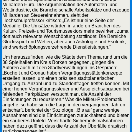
Milliarden Euro. Die Argumentation der Automaten- und
Wettindustrie, die Branche schaffe Arbeitsplätze und erzeuge
Milliarden an Steuereinnahmen, sieht der
Hochschulprofessor kritisch: „Es ist nur eine Seite der
Medaille. Die Umsätze würden in anderen Branchen des
Kultur-, Freizeit- und Tourismussektors mehr bewirken, zumal
dort auch relevante Wertschöpfung stattfindet. Die Bereiche
Glücksspiel und Wetten, aber auch Astrologie und Esoterik,
sind wertschöpfungsverzehrende Dienstleistungen.“
Um herauszufinden, wie die Städte dem Thema rund um die
38 Spielhallen im Kreis Borken begegnen, gingen die
Autoren auch mit den Stadtverwaltungen ins Gespräch:
„Bocholt und Gronau haben Vergnügungsstättenkonzepte
erstellen lassen, um einen präzisen stadtplanerischen
Umgang zu Anzahl und zu Standortfragen treffen können. Mit
einer hohen Vergnügungssteuer und Ausgleichsabgaben bei
fehlenden Parkplätzen versucht man, die Anzahl der
Einrichtungen zu reduzieren.“ Was die Milieu-Problematik
angehe, so habe sich die Lage in den vergangenen Jahren
entschärft, berichtet der Soziologe: „Bis auf ganz wenige
Ausnahmen sind die Einrichtungen zurückhaltend und bieten
ein sauberes Umfeld. Verschärfte Sicherheitsmaßnahmen
haben dazu geführt, dass die Anzahl der Überfälle drastisch
zurückgegangen ist.“