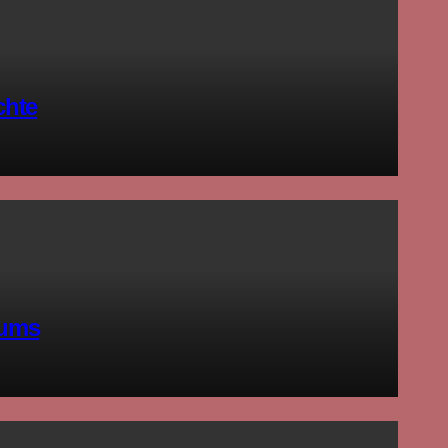
chte
aums