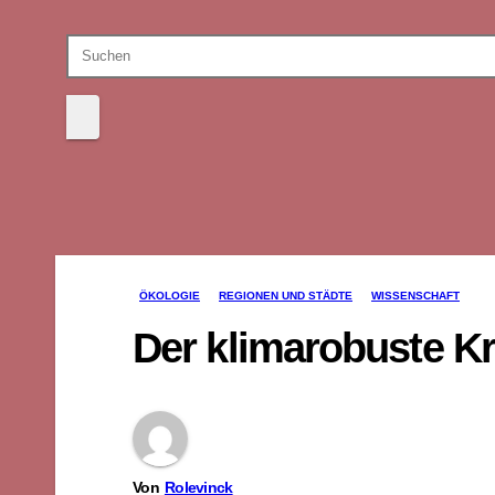
ÖKOLOGIE
REGIONEN UND STÄDTE
WISSENSCHAFT
Der klimarobuste K
Von
Rolevinck