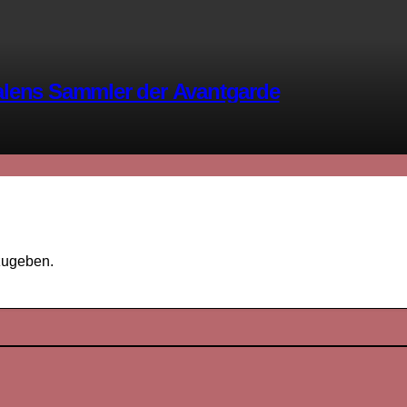
alens Sammler der Avantgarde
zugeben.