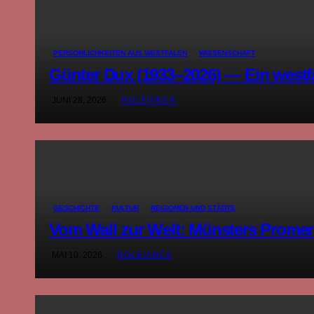
PERSÖNLICHKEITEN AUS WESTFALEN
WISSENSCHAFT
Günter Dux (1933–2026) — Ein westf
JUNI 28, 2026
ROLEVINCK
GESCHICHTE
KULTUR
REGIONEN UND STÄDTE
Vom Wall zur Welt: Münsters Promen
MAI 10, 2026
ROLEVINCK