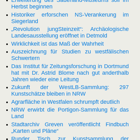
Erweiterung des Sauerland-Museums soll im
Herbst beginnen
Historiker erforschen NS-Verankerung im
Siegerland
„Revolution jungSteinzeit“: Archäologische
Landesausstellung eröffnet in Detmold
Wirklichkeit ist das Maß der Wahrheit
Auszeichnung für Studien zu westfälischen
Schwertern
Das Institut für Zeitungsforschung in Dortmund
hat mit Dr. Astrid Blome nach gut anderthalb
Jahren wieder eine Leitung
Zukunft der WestLB-Sammlung: 297
Kunstschätze bleiben in NRW
Agrarfläche in Westfalen schrumpft deutlich
NRW erwirbt die Portigon-Sammlung für das
Land
Stadtarchiv Greven veröffentlicht Findbuch
„Karten und Pläne“
Runder Tisch zur Kunstsammlung der