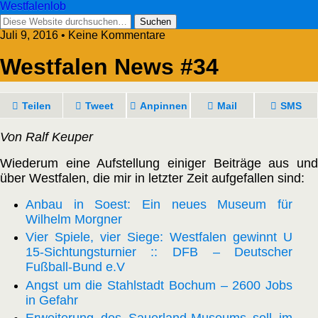
Westfalenlob
Juli 9, 2016 • Keine Kommentare
Westfalen News #34
Teilen
Tweet
Anpinnen
Mail
SMS
Von Ralf Keuper
Wiederum eine Aufstellung einiger Beiträge aus und
über Westfalen, die mir in letzter Zeit aufgefallen sind:
Anbau in Soest: Ein neues Museum für
Wilhelm Morgner
Vier Spiele, vier Siege: Westfalen gewinnt U
15-Sichtungsturnier :: DFB – Deutscher
Fußball-Bund e.V
Angst um die Stahlstadt Bochum – 2600 Jobs
in Gefahr