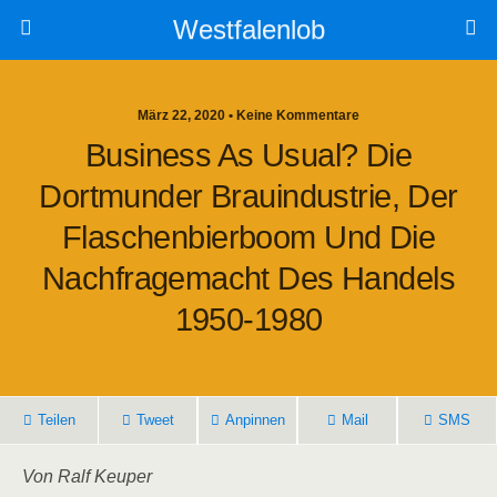
Westfalenlob
März 22, 2020 • Keine Kommentare
Business As Usual? Die
Dortmunder Brauindustrie, Der
Flaschenbierboom Und Die
Nachfragemacht Des Handels
1950-1980
Teilen
Tweet
Anpinnen
Mail
SMS
Von Ralf Keuper