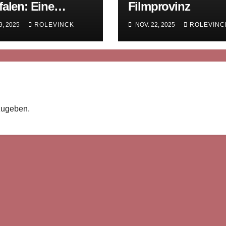
alen: Eine
Filmprovinz
on und ihre
9, 2025
ROLEVINCK
NOV. 22, 2025
ROLEVINC
rafische Tradition
zugeben.