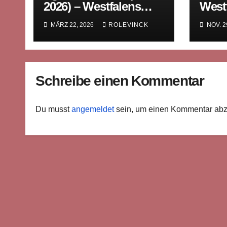
2026) – Westfalens
Westf
Sammler der
Regi
MÄRZ 22, 2026
ROLEVINCK
NOV. 2
Avantgarde
fotog
Schreibe einen Kommentar
Du musst
angemeldet
sein, um einen Kommentar ab