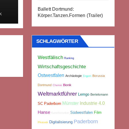
Ballett Dortmund:
K
Körper.Tanzen.Formen (Trailer)
SCHLAGWÖRTER
Westfälisch
Ranking
Wirtschaftsgeschichte
Ostwestfalen
Archäologie
Borussia
Engern
Dortmund
Bionik
Chemie
Weltmarktführer
Lemgo
Bertelsmann
Münster
Industrie 4.0
SC Paderborn
Hanse
Film
Südwestfalen
Kunsthistoriker
Paderborn
Digitalisierung
Photonik