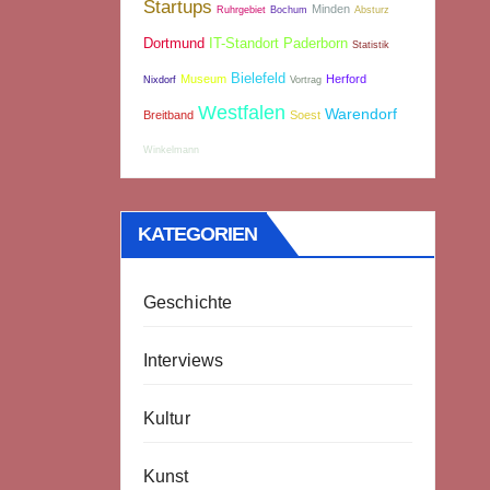
Startups
Minden
Ruhrgebiet
Bochum
Absturz
Dortmund
IT-Standort Paderborn
Statistik
Bielefeld
Museum
Herford
Nixdorf
Vortrag
Westfalen
Warendorf
Breitband
Soest
Winkelmann
KATEGORIEN
Geschichte
Interviews
Kultur
Kunst