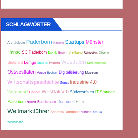
SCHLAGWÖRTER
Paderborn
Startups
Münster
Archäologie
Ranking
Hanse
SC Paderborn
Bionik
Breitband
Engern
Ruhrgebiet
Chemie
Westfalen
Bielefeld
Lemgo
Statistik
Photonik
Kunsthistoriker
Ostwestfalen
Digitalisierung
Museum
Vortrag
Bochum
Wirtschaftsgeschichte
Industrie 4.0
Soest
Westfälisch
Warendorf
Südwestfalen
IT-Standort
Herford
Film
Paderborn
Dortmund
Bertelsmann
Nixdorf
Weltmarktführer
Borussia Dortmund
Minden
Absturz
Winkelmann