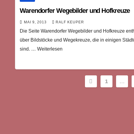
Warendorfer Wegebilder und Hofkreuze
MAI 9, 2013
RALF KEUPER
Die Seite Warendorfer Wegebilder und Hofkreuze ent
über Bildstöcke und Wegekreuze, die in einigen Stä
sind. … Weiterlesen
Seitennumm
1
…
der
Beiträge