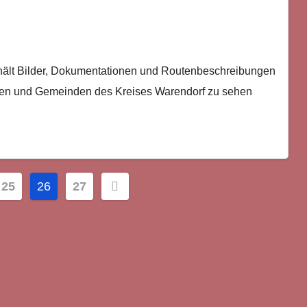
hält Bilder, Dokumentationen und Routenbeschreibungen
dten und Gemeinden des Kreises Warendorf zu sehen
erierung
25
26
27