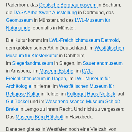
Paderborn, das
Deutsche Bergbaumuseum
in Bochum,
die
DASA Arbeitswelt-Ausstellung
in Dortmund, das
Geomuseum
in Münster und das
LWL-Museum für
Naturkunde
, ebenfalls in Münster.
Die Kultur kommt im
LWL-Freichlichtmuseum Detmold
,
dem größten seiner Art in Deutschland, im
Westfälischen
Museum für Klosterkultur
in Dahlheim,
im
Siegerlandmuseum
in Siegen, im
Sauerlandmuseum
in Arnsberg, im
Museum Eslohe
, im
LWL-
Freichlichtmuseum in Hagen
, im
LWL-Museum für
Archäologie
in Herne, im
Westfälischen Museum für
Religiöse Kultur
in Telgte, im
Kulturgut Haus Notteck
, auf
Gut Böckel
und im
Weserrenaissance-Museum Schloß
Brake
in Lemgo zu ihrem Recht. Und nicht zu vergessen:
Das
Museum Bürg Hülshoff
in Havixbeck.
Daneben gibt es in Westfalen noch eine Vielzahl von