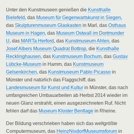
Unter den Kunstmuseen genießen die
Kunsthalle
Bielefeld
, das
Museum für Gegenwartskunst in Siegen
,
das
Skulpturenmuseum Glaskasten
in Marl, das
Osthaus
Museum in Hagen
, das
Museum Ostwall im Dortmunder
U
, das
MARTa Herford
, das
Kunstmuseum Ahlen
, das
Josef Albers Museum Quadrat Bottrop
, die
Kunsthalle
Recklinghausen
, das
Kunstmuseum Bochum
, das
Gustav
Lübcke-Museum
in Hamm, das
Kunstmuseum
Gelsenkirchen
, das
Kunstmuseum Pablo Picasso
in
Münster und natürlich das Flaggschiff, das
Landesmuseum für Kunst und Kultur
in Münster, das nach
umfangreichen Umbauarbeiten ab Herbst 2014 wieder im
neuen Glanz erstrahlt, einen ausgezeichneten Ruf. Nicht
fehlen darf das
Museum Kloster Bentlage
in Rheine.
Der Bildung verschrieben haben sich das weltgrößte
Computermuseum, das
HeinzNixdorfMuseumsforum
in