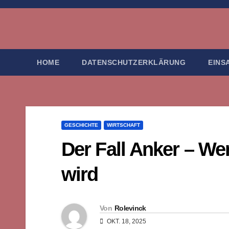
Zum
Inhalt
springen
HOME
DATENSCHUTZERKLÄRUNG
EINS
GESCHICHTE
WIRTSCHAFT
Der Fall Anker – Wen
wird
Von
Rolevinck
OKT. 18, 2025