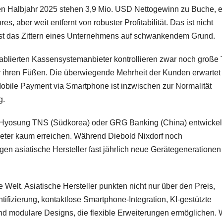
sten Halbjahr 2025 stehen 3,9 Mio. USD Nettogewinn zu Buche, e
, aber weit entfernt von robuster Profitabilität. Das ist nicht
 ist das Zittern eines Unternehmens auf schwankendem Grund.
ablierten Kassensystemanbieter kontrollieren zwar noch große 
er ihren Füßen. Die überwiegende Mehrheit der Kunden erwartet
Mobile Payment via Smartphone ist inzwischen zur Normalität
g.
e Hyosung TNS (Südkorea) oder GRG Banking (China) entwicke
ieter kaum erreichen. Während Diebold Nixdorf noch
en asiatische Hersteller fast jährlich neue Gerätegenerationen
re Welt. Asiatische Hersteller punkten nicht nur über den Preis,
ifizierung, kontaktlose Smartphone-Integration, KI-gestützte
d modulare Designs, die flexible Erweiterungen ermöglichen.