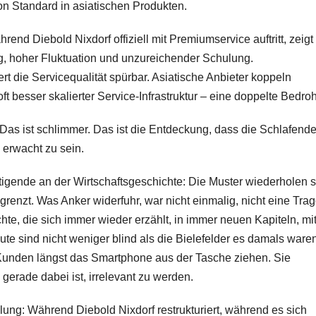
hon Standard in asiatischen Produkten.
nd Diebold Nixdorf offiziell mit Premiumservice auftritt, zeigt
ung, hoher Fluktuation und unzureichender Schulung.
t die Servicequalität spürbar. Asiatische Anbieter koppeln
ft besser skalierter Service-Infrastruktur – eine doppelte Bedro
 Das ist schlimmer. Das ist die Entdeckung, dass die Schlafend
 erwacht zu sein.
tigende an der Wirtschaftsgeschichte: Die Muster wiederholen s
renzt. Was Anker widerfuhr, war nicht einmalig, nicht eine Tra
te, die sich immer wieder erzählt, in immer neuen Kapiteln, mi
e sind nicht weniger blind als die Bielefelder es damals waren
Kunden längst das Smartphone aus der Tasche ziehen. Sie
 gerade dabei ist, irrelevant zu werden.
lung: Während Diebold Nixdorf restrukturiert, während es sich