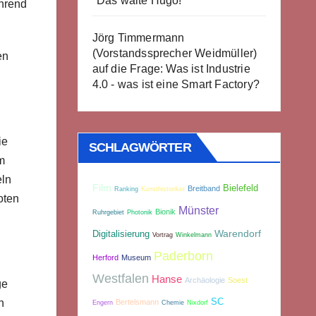
"Das walte Hugo!"
ährend
Jörg Timmermann
(Vorstandssprecher Weidmüller)
en
auf die Frage: Was ist Industrie
4.0 - was ist eine Smart Factory?
ie
SCHLAGWÖRTER
m
eln
Film
Bielefeld
Breitband
Ranking
Kunsthistoriker
oten
Münster
Bionik
Ruhrgebiet
Photonik
Warendorf
Digitalisierung
Vortrag
Winkelmann
Paderborn
Herford
Museum
Westfalen
Hanse
Archäologie
Soest
ge
SC
n
Bertelsmann
Engern
Chemie
Nixdorf