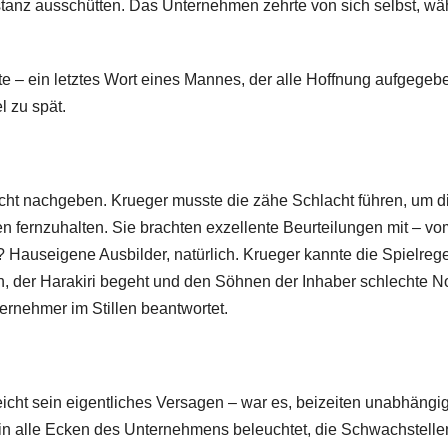
tanz ausschütten. Das Unternehmen zehrte von sich selbst, w
ohte – ein letztes Wort eines Mannes, der alle Hoffnung aufgegeb
l zu spät.
icht nachgeben. Krueger musste die zähe Schlacht führen, um d
 fernzuhalten. Sie brachten exzellente Beurteilungen mit – vo
? Hauseigene Ausbilder, natürlich. Krueger kannte die Spielreg
en, der Harakiri begeht und den Söhnen der Inhaber schlechte N
ternehmer im Stillen beantwortet.
eicht sein eigentliches Versagen – war es, beizeiten unabhängi
t in alle Ecken des Unternehmens beleuchtet, die Schwachstelle