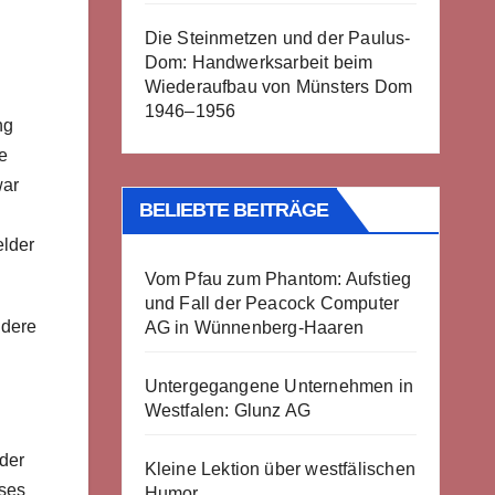
Die Steinmetzen und der Paulus-
Dom: Handwerksarbeit beim
Wiederaufbau von Münsters Dom
1946–1956
ng
e
war
BELIEBTE BEITRÄGE
elder
Vom Pfau zum Phantom: Aufstieg
und Fall der Peacock Computer
ndere
AG in Wünnenberg-Haaren
Untergegangene Unternehmen in
Westfalen: Glunz AG
nder
Kleine Lektion über westfälischen
eses
Humor