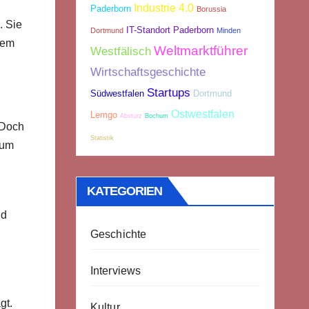
Industrie 4.0
Paderborn
Borussia
. Sie
IT-Standort Paderborn
Dortmund
Minden
dem
Weltmarktführer
Westfälisch
Wirtschaftsgeschichte
Startups
Südwestfalen
Dortmund
Ostwestfalen
Lemgo
Absturz
Bochum
 Doch
Statistik
 um
KATEGORIEN
ld
Geschichte
Interviews
gt.
Kultur