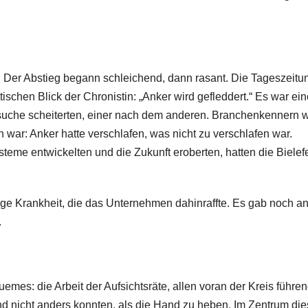
 Der Abstieg begann schleichend, dann rasant. Die Tageszeitu
schen Blick der Chronistin: „Anker wird gefleddert.“ Es war ein
suche scheiterten, einer nach dem anderen. Branchenkennern 
 war: Anker hatte verschlafen, was nicht zu verschlafen war.
eme entwickelten und die Zukunft eroberten, hatten die Bielef
ige Krankheit, die das Unternehmen dahinraffte. Es gab noch a
.
emes: die Arbeit der Aufsichtsräte, allen voran der Kreis führe
und nicht anders konnten, als die Hand zu heben. Im Zentrum di