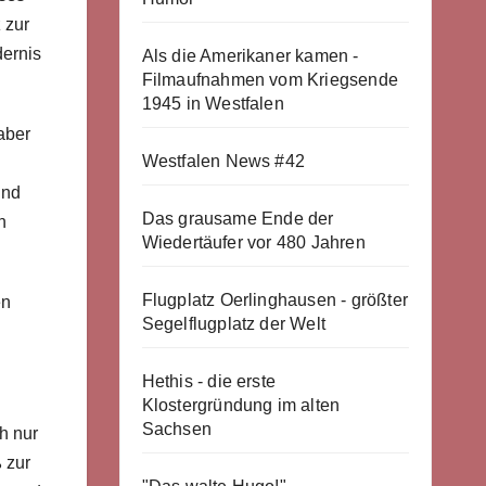
 zur
dernis
Als die Amerikaner kamen -
Filmaufnahmen vom Kriegsende
1945 in Westfalen
aber
Westfalen News #42
Und
Das grausame Ende der
n
Wiedertäufer vor 480 Jahren
Flugplatz Oerlinghausen - größter
en
Segelflugplatz der Welt
Hethis - die erste
Klostergründung im alten
Sachsen
h nur
 zur