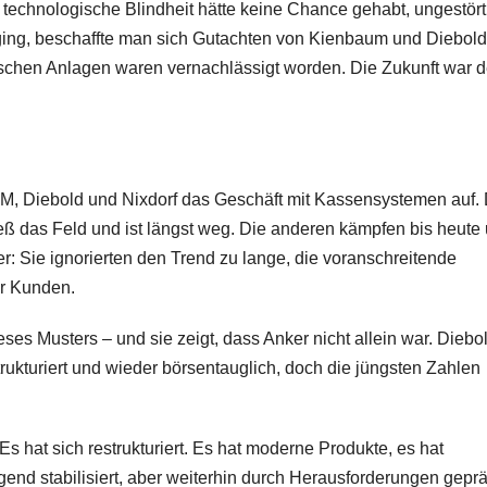
 technologische Blindheit hätte keine Chance gehabt, ungestört
rging, beschaffte man sich Gutachten von Kienbaum und Diebold
onischen Anlagen waren vernachlässigt worden. Die Zukunft war 
M, Diebold und Nixdorf das Geschäft mit Kassensystemen auf.
ieß das Feld und ist längst weg. Die anderen kämpfen bis heute
r: Sie ignorierten den Trend zu lange, die voranschreitende
er Kunden.
ieses Musters – und sie zeigt, dass Anker nicht allein war. Diebo
trukturiert und wieder börsentauglich, doch die jüngsten Zahlen
Es hat sich restrukturiert. Es hat moderne Produkte, es hat
gend stabilisiert, aber weiterhin durch Herausforderungen geprä