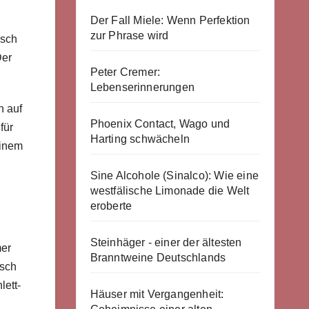
Der Fall Miele: Wenn Perfektion
zur Phrase wird
üsch
Der
Peter Cremer:
Lebenserinnerungen
h auf
Phoenix Contact, Wago und
für
Harting schwächeln
einem
Sine Alcohole (Sinalco): Wie eine
westfälische Limonade die Welt
eroberte
Steinhäger - einer der ältesten
mer
Branntweine Deutschlands
üsch
lett-
Häuser mit Vergangenheit: