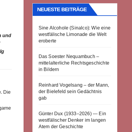
NEUESTE BEITRÄGE
Sine Alcohole (Sinalco): Wie eine
westfälische Limonade die Welt
h und
eroberte
d
lg
Das Soester Nequambuch –
mittelalterliche Rechtsgeschichte
in Bildern
Reinhard Vogelsang – der Mann,
der Bielefeld sein Gedächtnis
e. Die
gab
hgarne
Günter Dux (1933–2026) — Ein
westfälischer Denker im langen
Atem der Geschichte