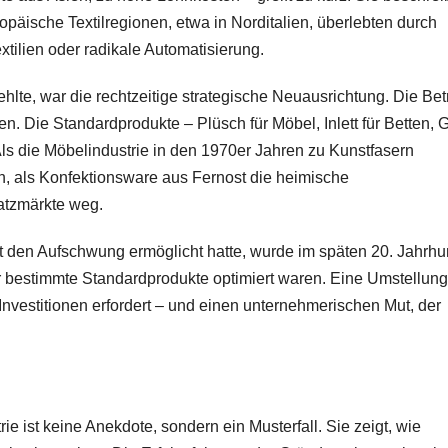
äische Textilregionen, etwa in Norditalien, überlebten durch
tilien oder radikale Automatisierung.
lte, war die rechtzeitige strategische Neuausrichtung. Die Bet
en. Die Standardprodukte – Plüsch für Möbel, Inlett für Betten, 
ls die Möbelindustrie in den 1970er Jahren zu Kunstfasern
n, als Konfektionsware aus Fernost die heimische
atzmärkte weg.
t den Aufschwung ermöglicht hatte, wurde im späten 20. Jahrhu
für bestimmte Standardprodukte optimiert waren. Eine Umstellung
 Investitionen erfordert – und einen unternehmerischen Mut, der
e ist keine Anekdote, sondern ein Musterfall. Sie zeigt, wie