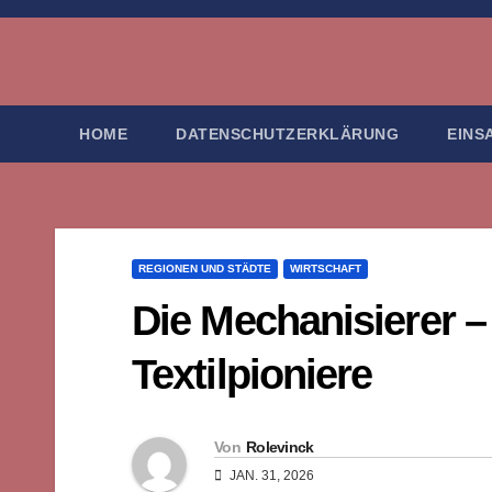
Zum
Inhalt
springen
HOME
DATENSCHUTZERKLÄRUNG
EINS
REGIONEN UND STÄDTE
WIRTSCHAFT
Die Mechanisierer 
Textilpioniere
Von
Rolevinck
JAN. 31, 2026