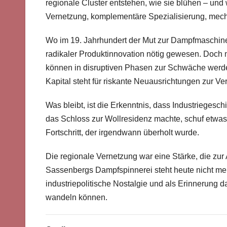
regionale Cluster entstehen, wie sie blühen – und 
Vernetzung, komplementäre Spezialisierung, mecha
Wo im 19. Jahrhundert der Mut zur Dampfmaschine
radikaler Produktinnovation nötig gewesen. Doch m
können in disruptiven Phasen zur Schwäche werden:
Kapital steht für riskante Neuausrichtungen zur Ve
Was bleibt, ist die Erkenntnis, dass Industriegesch
das Schloss zur Wollresidenz machte, schuf etwas
Fortschritt, der irgendwann überholt wurde.
Die regionale Vernetzung war eine Stärke, die zur
Sassenbergs Dampfspinnerei steht heute nicht meh
industriepolitische Nostalgie und als Erinnerung da
wandeln können.