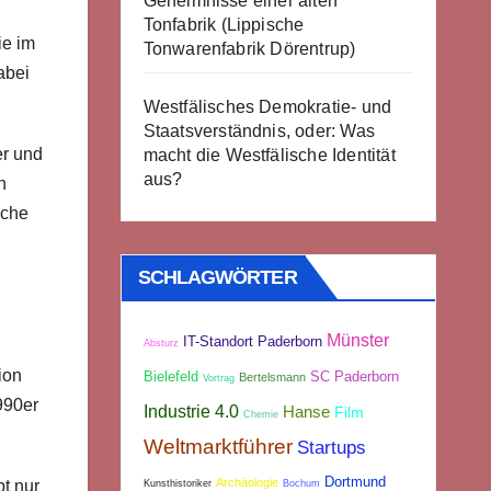
Geheimnisse einer alten
Tonfabrik (Lippische
ie im
Tonwarenfabrik Dörentrup)
abei
Westfälisches Demokratie- und
Staatsverständnis, oder: Was
er und
macht die Westfälische Identität
aus?
n
sche
SCHLAGWÖRTER
Münster
IT-Standort Paderborn
Absturz
ion
Bielefeld
SC Paderborn
Bertelsmann
Vortrag
990er
Industrie 4.0
Hanse
Film
Chemie
Weltmarktführer
Startups
Dortmund
Archäologie
bt nur
Kunsthistoriker
Bochum