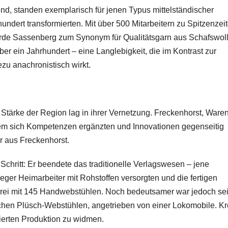
end, standen exemplarisch für jenen Typus mittelständischer
undert transformierten. Mit über 500 Mitarbeitern zu Spitzenzeit
rde Sassenberg zum Synonym für Qualitätsgarn aus Schafswoll
er ein Jahrhundert – eine Langlebigkeit, die im Kontrast zur
zu anachronistisch wirkt.
 Stärke der Region lag in ihrer Vernetzung. Freckenhorst, Ware
 dem sich Kompetenzen ergänzten und Innovationen gegenseitig
r aus Freckenhorst.
chritt: Er beendete das traditionelle Verlagswesen – jene
eger Heimarbeiter mit Rohstoffen versorgten und die fertigen
orei mit 145 Handwebstühlen. Noch bedeutsamer war jedoch se
schen Plüsch-Webstühlen, angetrieben von einer Lokomobile. K
ierten Produktion zu widmen.