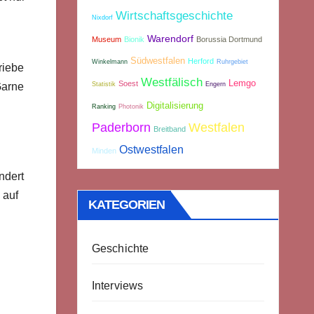
Wirtschaftsgeschichte
Nixdorf
Warendorf
Museum
Bionik
Borussia Dortmund
Südwestfalen
Herford
Winkelmann
Ruhrgebiet
riebe
Westfälisch
Lemgo
Soest
Statistik
Engern
Garne
Digitalisierung
Ranking
Photonik
Paderborn
Westfalen
Breitband
Ostwestfalen
Minden
ndert
 auf
KATEGORIEN
Geschichte
Interviews