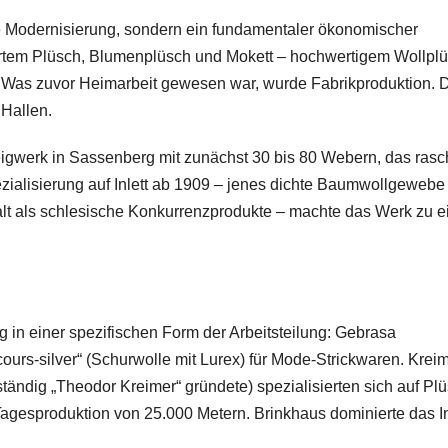
 Modernisierung, sondern ein fundamentaler ökonomischer
tem Plüsch, Blumenplüsch und Mokett – hochwertigem Wollpl
r. Was zuvor Heimarbeit gewesen war, wurde Fabrikproduktion. 
Hallen.
eigwerk in Sassenberg mit zunächst 30 bis 80 Webern, das rasc
alisierung auf Inlett ab 1909 – jenes dichte Baumwollgewebe 
galt als schlesische Konkurrenzprodukte – machte das Werk zu 
g in einer spezifischen Form der Arbeitsteilung: Gebrasa
ours-silver“ (Schurwolle mit Lurex) für Mode-Strickwaren. Krei
ändig „Theodor Kreimer“ gründete) spezialisierten sich auf Pl
Tagesproduktion von 25.000 Metern. Brinkhaus dominierte das In