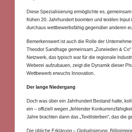
Diese Spezialisierung ermöglichte es, gemeinsam d
frühen 20. Jahrhundert boomten und textilen Inpu
durchaus wettbewerbsfähig gegenüber anderen eur
Bemerkenswert ist auch die Rolle der Unternehme
Theodor Sandhage gemeinsam „Zurwieden & Co“ (
Netzwerk, das typisch war für die regionale Indus
Weberei aufzubauen, zeigt die Dynamik dieser Ph
Wettbewerb erwuchs Innovation.
Der lange Niedergang
Doch was über ein Jahrhundert Bestand hatte, koll
ein – offiziell wegen „fehlender Konkurrenzfähigke
Jahre brachten dann das „Textilsterben“, das die 
Die übliche Erklärung – Globalisierung, Billigimpor