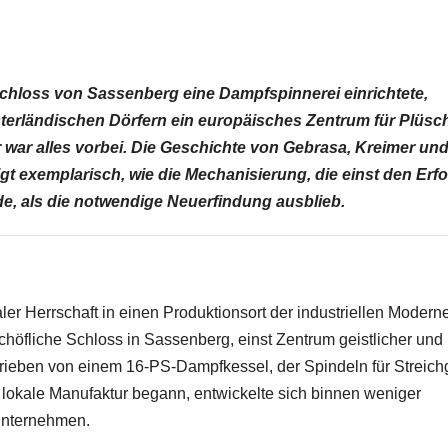
Schloss von Sassenberg eine Dampfspinnerei einrichtete,
sterländischen Dörfern ein europäisches Zentrum für Plüsc
 war alles vorbei. Die Geschichte von Gebrasa, Kreimer un
igt exemplarisch, wie die Mechanisierung, die einst den Erfo
de, als die notwendige Neuerfindung ausblieb.
er Herrschaft in einen Produktionsort der industriellen Modern
chöfliche Schloss in Sassenberg, einst Zentrum geistlicher und
etrieben von einem 16-PS-Dampfkessel, der Spindeln für Streic
lokale Manufaktur begann, entwickelte sich binnen weniger
Unternehmen.