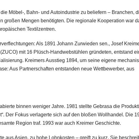
ie Möbel-, Bahn- und Autoindustrie zu beliefern – Branchen, d
t in großen Mengen benötigten. Die regionale Kooperation war d
opäischen Textilzentren.
rverflechtungen: Als 1891 Johann Zurwieden sen., Josef Kreim
ZUCO) mit 16 Plüsch-Handwebstühlen gründeten, entstand ei
trialisierung. Kreimers Ausstieg 1894, um seine eigene mechani
ase: Aus Partnerschaften entstanden neue Wettbewerber, aus
abierte binnen weniger Jahre. 1981 stellte Gebrasa die Produkt
it“. Der Fokus verlagerte sich auf den bloßen Wollhandel. Die 1
gesamte Region traf. 1993 war auch Kreimer Geschichte.
te aus Asien, zu hohe Lohnkosten – greift zu kurz. Sie beschrei