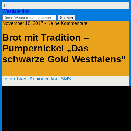
Westfalenlob
November 18, 2017 • Keine Kommentare
Brot mit Tradition –
Pumpernickel „Das
schwarze Gold Westfalens“
Teilen
Tweet
Anpinnen
Mail
SMS