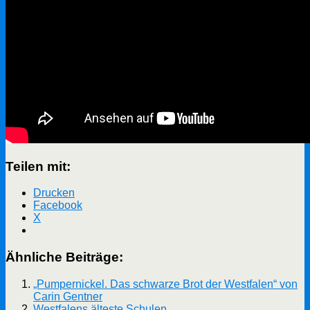
Teilen mit:
Drucken
Facebook
X
Ähnliche Beiträge:
„Pumpernickel. Das schwarze Brot der Westfalen“ von
Carin Gentner
Westfalens älteste Schulen