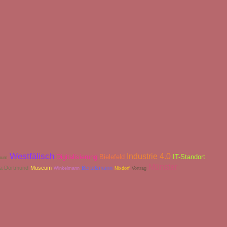
Westfälisch
Industrie 4.0
Digitalisierung
Bielefeld
IT-Standort
hum
Münster
ia Dortmund
Museum
Bertelsmann
Winkelmann
Nixdorf
Vortrag