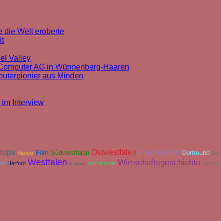
 die Welt eroberte
lt
el Valley
k Computer AG in Wünnenberg-Haaren
puterpionier aus Minden
 im Interview
Paderborn
rtups
Ostwestfalen
Film
Südwestfalen
Dortmund
Absturz
Boc
Westfalen
Wirtschaftsgeschichte
and
Herford
Archäologie
Boruss
Ranking