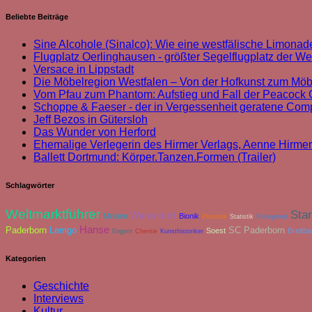
Beliebte Beiträge
Sine Alcohole (Sinalco): Wie eine westfälische Limonade
Flugplatz Oerlinghausen - größter Segelflugplatz der We
Versace in Lippstadt
Die Möbelregion Westfalen – Von der Hofkunst zum Möb
Vom Pfau zum Phantom: Aufstieg und Fall der Peacoc
Schoppe & Faeser - der in Vergessenheit geratene Com
Jeff Bezos in Gütersloh
Das Wunder von Herford
Ehemalige Verlegerin des Hirmer Verlags, Aenne Hirmer
Ballett Dortmund: Körper.Tanzen.Formen (Trailer)
Schlagwörter
Weltmarktführer
Sta
Warendorf
Minden
Bionik
Photonik
Statistik
Ruhrgebiet
Hanse
Paderborn
Lemgo
SC Paderborn
Soest
Breitb
Engern
Chemie
Kunsthistoriker
Kategorien
Geschichte
Interviews
Kultur