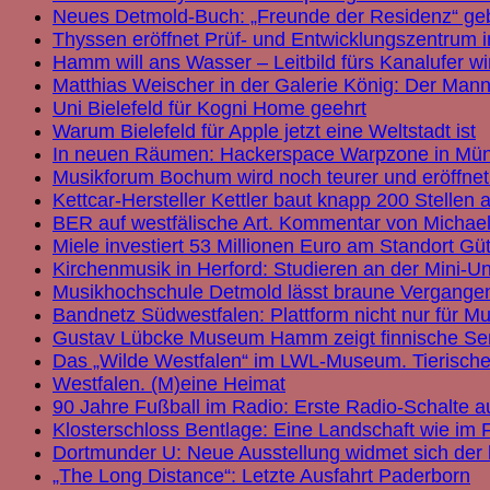
Neues Detmold-Buch: „Freunde der Residenz“ gebe
Thyssen eröffnet Prüf- und Entwicklungszentrum i
Hamm will ans Wasser – Leitbild fürs Kanalufer wi
Matthias Weischer in der Galerie König: Der Mann
Uni Bielefeld für Kogni Home geehrt
Warum Bielefeld für Apple jetzt eine Weltstadt ist
In neuen Räumen: Hackerspace Warpzone in Mün
Musikforum Bochum wird noch teurer und eröffnet
Kettcar-Hersteller Kettler baut knapp 200 Stellen 
BER auf westfälische Art. Kommentar von Michae
Miele investiert 53 Millionen Euro am Standort Gü
Kirchenmusik in Herford: Studieren an der Mini-Un
Musikhochschule Detmold lässt braune Vergangen
Bandnetz Südwestfalen: Plattform nicht nur für Mu
Gustav Lübcke Museum Hamm zeigt finnische Se
Das „Wilde Westfalen“ im LWL-Museum. Tierische
Westfalen. (M)eine Heimat
90 Jahre Fußball im Radio: Erste Radio-Schalte au
Klosterschloss Bentlage: Eine Landschaft wie im 
Dortmunder U: Neue Ausstellung widmet sich der k
„The Long Distance“: Letzte Ausfahrt Paderborn