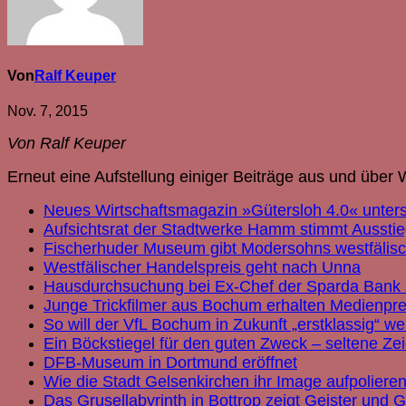
Von
Ralf Keuper
Nov. 7, 2015
Von Ralf Keuper
Erneut eine Aufstellung einiger Beiträge aus und über We
Neues Wirtschaftsmagazin »Gütersloh 4.0« unters
Aufsichtsrat der Stadtwerke Hamm stimmt Ausstie
Fischerhuder Museum gibt Modersohns westfälisc
Westfälischer Handelspreis geht nach Unna
Hausdurchsuchung bei Ex-Chef der Sparda Bank
Junge Trickfilmer aus Bochum erhalten Medienpre
So will der VfL Bochum in Zukunft „erstklassig“ w
Ein Böckstiegel für den guten Zweck – seltene Zeic
DFB-Museum in Dortmund eröffnet
Wie die Stadt Gelsenkirchen ihr Image aufpolieren 
Das Grusellabyrinth in Bottrop zeigt Geister und 