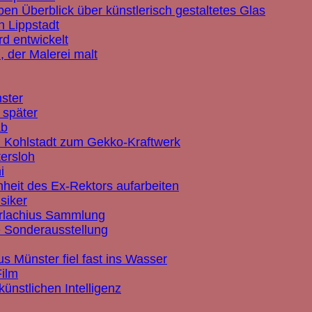
n Überblick über künstlerisch gestaltetes Glas
n Lippstadt
rd entwickelt
, der Malerei malt
ster
 später
ab
l Kohlstadt zum Gekko-Kraftwerk
tersloh
i
heit des Ex-Rektors aufarbeiten
siker
rlachius Sammlung
 Sonderausstellung
s Münster fiel fast ins Wasser
Film
ünstlichen Intelligenz