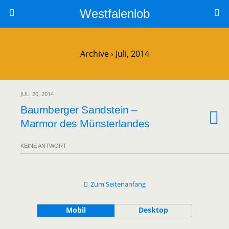
Westfalenlob
Archive › Juli, 2014
JULI 20, 2014
Baumberger Sandstein –
Marmor des Münsterlandes
KEINE ANTWORT
Zum Seitenanfang
Mobil
Desktop