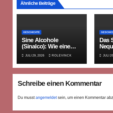
Ähnliche Beiträge
GESCHICHTE
GESCHIC
Sine Alcohole
Das 
(Sinalco): Wie eine
Nequ
westfälische Limonade
mitte
JULI 29, 2026
ROLEVINCK
JULI 2
die Welt eroberte
Rech
Bilde
Schreibe einen Kommentar
Du musst
angemeldet
sein, um einen Kommentar ab