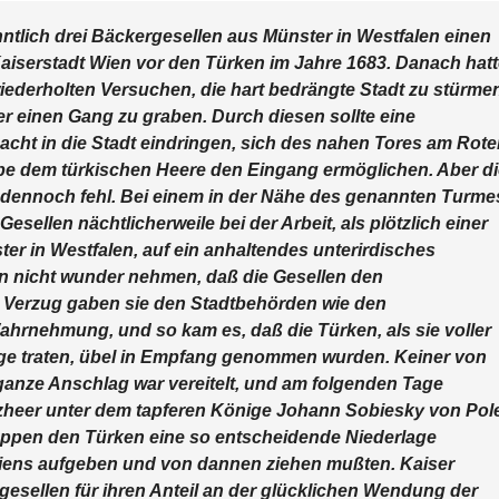
ntlich drei Bäckergesellen aus Münster in Westfalen einen
Kaiserstadt Wien vor den Türken im Jahre 1683. Danach hat
iederholten Versuchen, die hart bedrängte Stadt zu stürme
r einen Gang zu graben. Durch diesen sollte eine
cht in die Stadt eindringen, sich des nahen Tores am Rot
e dem türkischen Heere den Eingang ermöglichen. Aber di
g dennoch fehl. Bei einem in der Nähe des genannten Turme
ellen nächtlicherweile bei der Arbeit, als plötzlich einer
er in Westfalen, auf ein anhaltendes unterirdisches
 nicht wunder nehmen, daß die Gesellen den
 Verzug gaben sie den Stadtbehörden wie den
hrnehmung, und so kam es, daß die Türken, als sie voller
e traten, übel in Empfang genommen wurden. Keiner von
ganze Anschlag war vereitelt, und am folgenden Tage
tzheer unter dem tapferen Könige Johann Sobiesky von Pol
ruppen den Türken eine so entscheidende Niederlage
Wiens aufgeben und von dannen ziehen mußten. Kaiser
gesellen für ihren Anteil an der glücklichen Wendung der