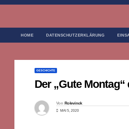
Zum
Inhalt
springen
HOME
DATENSCHUTZERKLÄRUNG
EINS
GESCHICHTE
Der „Gute Montag“ 
Von
Rolevinck
MAI 5, 2020