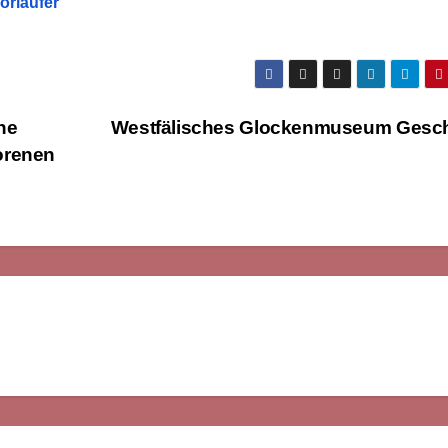
orläufer
he
Westfälisches Glockenmuseum Gesc
orenen