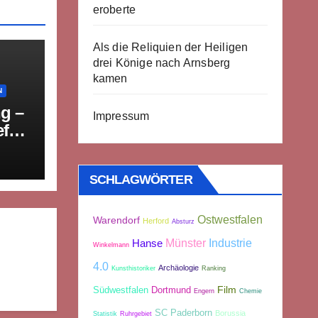
eroberte
Als die Reliquien der Heiligen
drei Könige nach Arnsberg
kamen
N
g –
Impressum
efeld
ab
SCHLAGWÖRTER
Ostwestfalen
Warendorf
Herford
Absturz
Münster
Industrie
Hanse
Winkelmann
4.0
Archäologie
Kunsthistoriker
Ranking
Film
Südwestfalen
Dortmund
Engern
Chemie
SC Paderborn
Borussia
Statistik
Ruhrgebiet