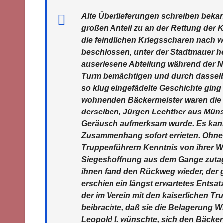
Alte Überlieferungen schreiben bekan
großen Anteil zu an der Rettung der 
die feindlichen Kriegsscharen nach w
beschlossen, unter der Stadtmauer he
auserlesene Abteilung während der Na
Turm bemächtigen und durch dasselb
so klug eingefädelte Geschichte gin
wohnenden Bäckermeister waren die Ges
derselben, Jürgen Lechther aus Münst
Geräusch aufmerksam wurde. Es kann
Zusammenhang sofort errieten. Ohne
Truppenführern Kenntnis von ihrer Wa
Siegeshoffnung aus dem Gange zutag
ihnen fand den Rückweg wieder, der 
erschien ein längst erwartetes Entsa
der im Verein mit den kaiserlichen T
beibrachte, daß sie die Belagerung 
Leopold I. wünschte, sich den Bäcker