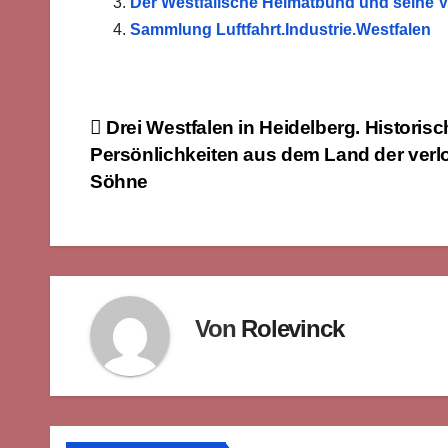
Der Westfälische Heimatbund und seine V
Sammlung Luftfahrt.Industrie.Westfalen
Beitragsnavigation
Drei Westfalen in Heidelberg. Historisc
Persönlichkeiten aus dem Land der verl
Söhne
Von
Rolevinck