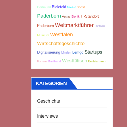
Bielefeld
Dortmund
Soest
Nixdorf
Paderborn
IT-Standort
Bionik
Vortrag
Weltmarktführer
Paderborn
Photonik
Westfalen
Museum
Wirtschaftsgeschichte
Startups
Digitalisierung
Lemgo
Minden
Westfälisch
Breitband
Bertelsmann
Bochum
KATEGORIEN
Geschichte
Interviews