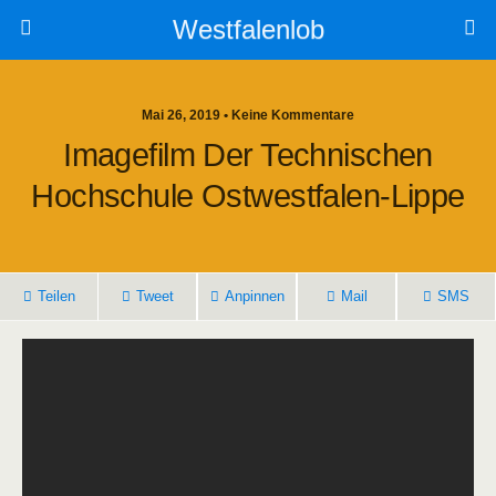
Westfalenlob
Mai 26, 2019 • Keine Kommentare
Imagefilm Der Technischen
Hochschule Ostwestfalen-Lippe
Teilen
Tweet
Anpinnen
Mail
SMS