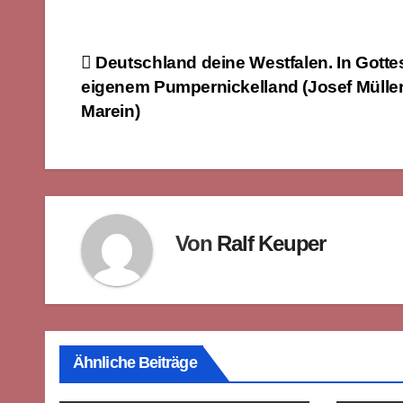
Beitragsnavigation
Deutschland deine Westfalen. In Gotte
eigenem Pumpernickelland (Josef Müller
Marein)
Von
Ralf Keuper
Ähnliche Beiträge