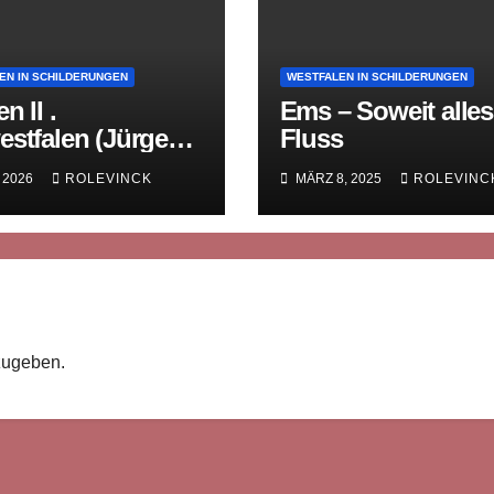
EN IN SCHILDERUNGEN
WESTFALEN IN SCHILDERUNGEN
n II .
Ems – Soweit alles
estfalen (Jürgen
Fluss
der Wense)
, 2026
ROLEVINCK
MÄRZ 8, 2025
ROLEVINC
zugeben.