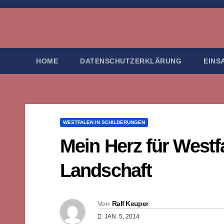
Zum
Inhalt
springen
HOME
DATENSCHUTZERKLÄRUNG
EINS
WESTFALEN IN SCHILDERUNGEN
Mein Herz für Westfa
Landschaft
Von
Ralf Keuper
JAN. 5, 2014