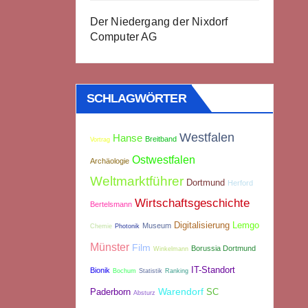
Der Niedergang der Nixdorf
Computer AG
SCHLAGWÖRTER
Westfalen
Hanse
Breitband
Vortrag
Ostwestfalen
Archäologie
Weltmarktführer
Dortmund
Herford
Wirtschaftsgeschichte
Bertelsmann
Digitalisierung
Lemgo
Museum
Chemie
Photonik
Münster
Film
Borussia Dortmund
Winkelmann
IT-Standort
Bionik
Bochum
Statistik
Ranking
Warendorf
Paderborn
SC
Absturz