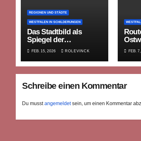
REGIONEN UND STÄDTE
WESTFALEN IN SCHILDERUNGEN
WESTFAL
Das Stadtbild als
Route
Spiegel der
Ostw
Geschichte
von 
FEB. 15, 2026
ROLEVINCK
FEB. 7
Schreibe einen Kommentar
Du musst
angemeldet
sein, um einen Kommentar ab