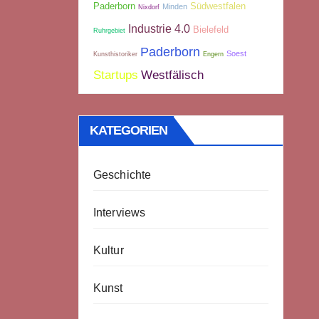
Paderborn
Südwestfalen
Minden
Nixdorf
Industrie 4.0
Bielefeld
Ruhrgebiet
Paderborn
Soest
Kunsthistoriker
Engern
Startups
Westfälisch
KATEGORIEN
Geschichte
Interviews
Kultur
Kunst