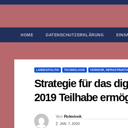
Zum
Inhalt
springen
HOME
DATENSCHUTZERKLÄRUNG
EINS
LANDESPOLITIK
TECHNOLOGIE
VERKEHR, INFRASTRUKTU
Strategie für das di
2019 Teilhabe ermö
Von
Rolevinck
JAN. 7, 2020