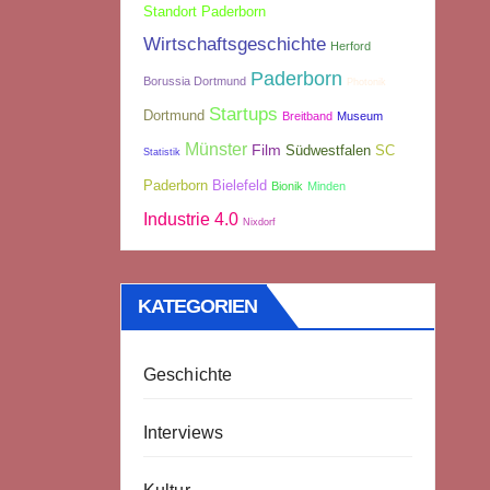
Standort Paderborn
Wirtschaftsgeschichte
Herford
Paderborn
Borussia Dortmund
Photonik
Startups
Dortmund
Breitband
Museum
Münster
Film
Südwestfalen
SC
Statistik
Paderborn
Bielefeld
Bionik
Minden
Industrie 4.0
Nixdorf
KATEGORIEN
Geschichte
Interviews