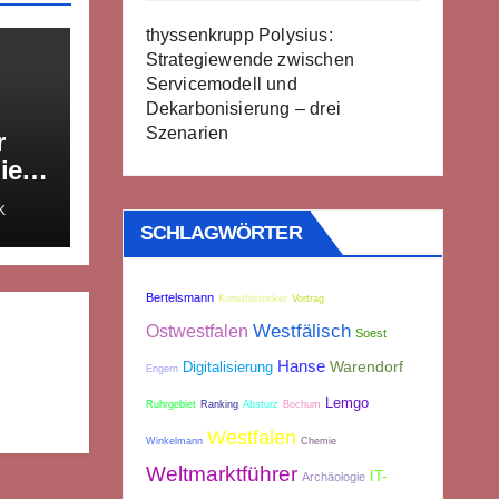
thyssenkrupp Polysius:
Strategiewende zwischen
Servicemodell und
Dekarbonisierung – drei
Szenarien
r
ien
K
SCHLAGWÖRTER
l
Bertelsmann
Kunsthistoriker
Vortrag
Westfälisch
Ostwestfalen
Soest
Hanse
Warendorf
Digitalisierung
Engern
Lemgo
Ruhrgebiet
Ranking
Absturz
Bochum
Westfalen
Winkelmann
Chemie
Weltmarktführer
IT-
Archäologie