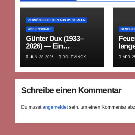
PERSÖNLICHKEITEN AUS WESTFALEN
WISSENSCHAFT
GESCHIC
Günter Dux (1933–
Feuer
2026) — Ein
lang
westfälischer Denker
Prem
JUNI 28, 2026
ROLEVINCK
APR. 2
im langen Atem der
Küpp
Geschichte
Gels
Schreibe einen Kommentar
Du musst
angemeldet
sein, um einen Kommentar ab